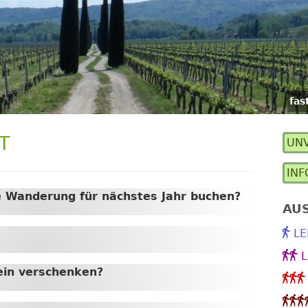
fas
T
UNV
Ha
INF
Se
e Wanderung für nächstes Jahr buchen?
AU
LE
L
ein verschenken?