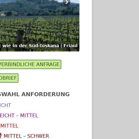
t wie in der Süd-Toskana | Friaul
ERBINDLICHE ANFRAGE
upt-
OBRIEF
itenleiste
SWAHL ANFORDERUNG
ICHT
EICHT – MITTEL
MITTEL
MITTEL – SCHWER