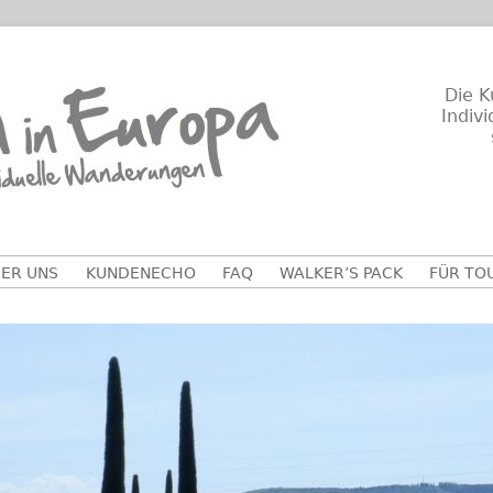
Die K
Indiv
ER UNS
KUNDENECHO
FAQ
WALKER’S PACK
FÜR TO