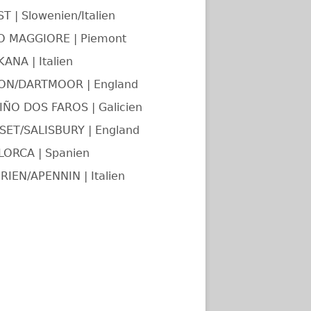
T | Slowenien/Italien
O MAGGIORE | Piemont
ANA | Italien
ON/DARTMOOR | England
ÑO DOS FAROS | Galicien
ET/SALISBURY | England
LORCA | Spanien
RIEN/APENNIN | Italien