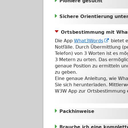
Pioniere gesucht
Sichere Orientierung unt
Ortsbestimmung mit Wh
In
Die App
What3Words
bietet 
neuem
Notfälle. Durch Übermittlung (p
Fenster
Telefon) von 3 Worten ist es mö
öffnen
3 Metern zu orten. Das ermögli
genaue Position zu ermitteln un
zu geben.
Eine genaue Anleitung, wie What
Sie sich herunterladen. Mittlerw
W3W App zur Ortsbestimmung ei
Packhinweise
Brauche ich eine komplet