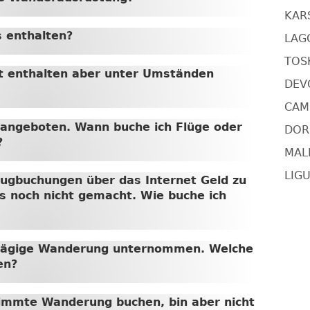
KARS
s enthalten?
LAG
TOSK
ht enthalten aber unter Umständen
DEV
CAMI
t angeboten. Wann buche ich Flüge oder
DORS
?
MAL
LIGU
Flugbuchungen über das Internet Geld zu
s noch nicht gemacht. Wie buche ich
rtägige Wanderung unternommen. Welche
en?
timmte Wanderung buchen, bin aber nicht