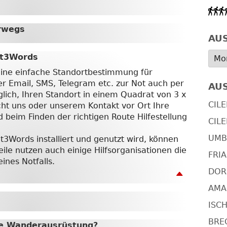
erwegs
AU
at3Words
eine einfache Standortbestimmung für
er Email, SMS, Telegram etc. zur Not auch per
AU
glich, Ihren Standort in einem Quadrat von 3 x
CILE
cht uns oder unserem Kontakt vor Ort Ihre
d beim Finden der richtigen Route Hilfestellung
CILE
UMBR
3Words installiert und genutzt wird, können
eile nutzen auch einige Hilfsorganisationen die
FRIA
nes Notfalls.
DOR

AMAL
ISCH
BRE
te Wanderausrüstung?