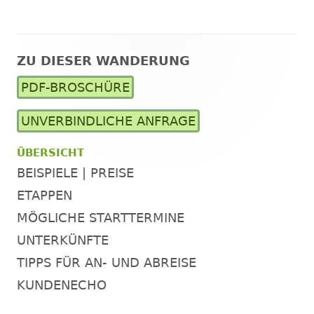
ZU DIESER WANDERUNG
Haupt-
PDF-BROSCHÜRE
Seitenleiste
UNVERBINDLICHE ANFRAGE
ÜBERSICHT
BEISPIELE | PREISE
ETAPPEN
MÖGLICHE STARTTERMINE
UNTERKÜNFTE
TIPPS FÜR AN- UND ABREISE
KUNDENECHO