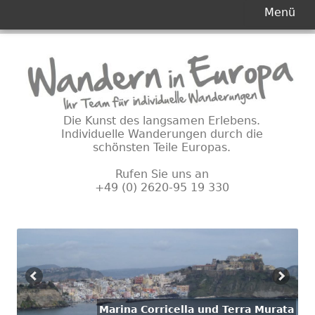
Primäres
Menü
Menü
Springe
zum
Inhalt
Die Kunst des langsamen Erlebens.
Individuelle Wanderungen durch die
schönsten Teile Europas.
Rufen Sie uns an
+49 (0) 2620-95 19 330
Marina Corricella und Terra Murata