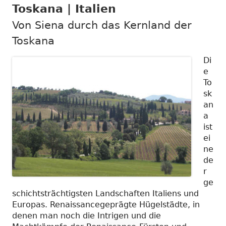
Toskana | Italien
Von Siena durch das Kernland der
Toskana
Di
e
To
sk
an
a
ist
ei
ne
de
r
ge
schichtsträchtigsten Landschaften Italiens und
Europas. Renaissancegeprägte Hügelstädte, in
denen man noch die Intrigen und die