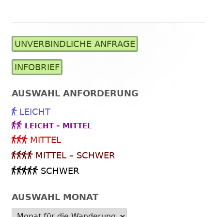
UNVERBINDLICHE ANFRAGE
Haupt-
Seitenleiste
INFOBRIEF
AUSWAHL ANFORDERUNG
LEICHT
LEICHT – MITTEL
MITTEL
MITTEL – SCHWER
SCHWER
AUSWAHL MONAT