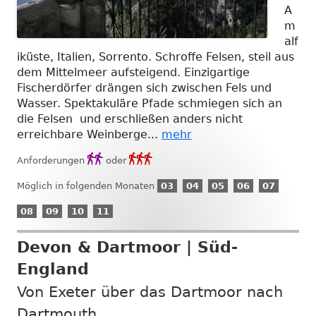
A
m
alf
iküste, Italien, Sorrento. Schroffe Felsen, steil aus
dem Mittelmeer aufsteigend. Einzigartige
Fischerdörfer drängen sich zwischen Fels und
Wasser. Spektakuläre Pfade schmiegen sich an
die Felsen und erschließen anders nicht
erreichbare Weinberge...
mehr
Anforderungsgrad
Anforderungsgrad


Anforderungen
oder
2
3
03
04
05
06
07
Möglich in folgenden Monaten
03
04
05
06
07
März
April
Mai
Juni
Juli
08
09
10
11
08
09
10
11
August
September
Oktober
November
Devon & Dartmoor | Süd-
England
Von Exeter über das Dartmoor nach
Dartmouth