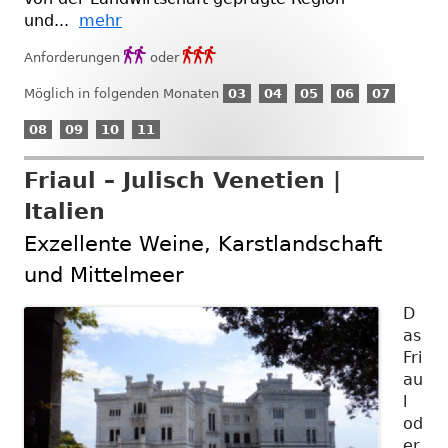
und...
mehr
Anforderungsgrad
Anforderungsgrad


Anforderungen
oder
2
3
03
04
05
06
07
Möglich in folgenden Monaten
03
04
05
06
07
März
April
Mai
Juni
Juli
08
09
10
11
08
09
10
11
August
September
Oktober
November
Friaul – Julisch Venetien |
Italien
Exzellente Weine, Karstlandschaft
und Mittelmeer
D
as
Fri
au
l
od
er