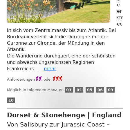
e
er
str
ec
kt sich vom Zentralmassiv bis zum Atlantik. Bei
Bordeaux vereint sich die Dordogne mit der
Garonne zur Gironde, der Mündung in den
Atlantik.
Die Wanderung durchquert eine der schönsten
und abwechslungsreichsten Regionen
Frankreichs. ...
mehr
Anforderungsgrad
Anforderungsgrad


Anforderungen
oder
2
3
03
04
05
06
09
Möglich in folgenden Monaten
03
04
05
06
09
März
April
Mai
Juni
Septembe
10
10
Oktober
Dorset & Stonehenge | England
Von Salisbury zur Jurassic Coast –