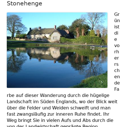
Stonehenge
Gr
ün
ist
di
e
vo
rh
er
rs
ch
en
de
Fa
rbe auf dieser Wanderung durch die hügelige
Landschaft im Süden Englands, wo der Blick weit
über die Felder und Weiden schweift und man
fast zwangsläufig zur inneren Ruhe findet. Ihr
Weg bringt Sie in vielen Aufs und Abs durch die
von der Landwirtschaft geprägte Region