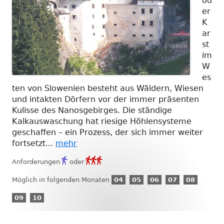
od
er
K
ar
st
im
W
es
ten von Slowenien besteht aus Wäldern, Wiesen
und intakten Dörfern vor der immer präsenten
Kulisse des Nanosgebirges. Die ständige
Kalkauswaschung hat riesige Höhlensysteme
geschaffen – ein Prozess, der sich immer weiter
fortsetzt...
mehr
Anforderungsgrad
Anforderungsgrad


Anforderungen
oder
1
3
04
05
06
07
08
Möglich in folgenden Monaten
04
05
06
07
08
April
Mai
Juni
Juli
August
09
10
09
10
September
Oktober