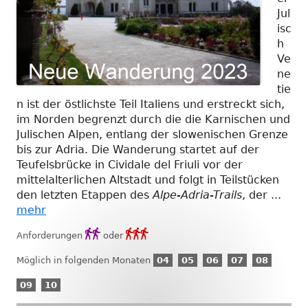
Jul
isc
h
Ve
ne
tie
n ist der östlichste Teil Italiens und erstreckt sich,
im Norden begrenzt durch die die Karnischen und
Julischen Alpen, entlang der slowenischen Grenze
bis zur Adria. Die Wanderung startet auf der
Teufelsbrücke in Cividale del Friuli vor der
mittelalterlichen Altstadt und folgt in Teilstücken
den letzten Etappen des
Alpe-Adria-Trails
, der ...
mehr
Anforderungsgrad
Anforderungsgrad


Anforderungen
oder
2
3
04
05
06
07
08
Möglich in folgenden Monaten
04
05
06
07
08
April
Mai
Juni
Juli
August
09
10
09
10
September
Oktober