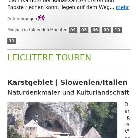
Machtkämpfe der Renaissance-Fürsten und
Päpste riechen kann, liegen auf dem Weg...
mehr
Anforderungsgrad

Anforderungen
2
04
05
06
09
10
Möglich in folgenden Monaten
04
05
06
09
10
April
Mai
Juni
September
Oktober
11
11
November
LEICHTERE TOUREN
Karstgebiet | Slowenien/Italien
Naturdenkmäler und Kulturlandschaft
D
er
"K
ra
s"