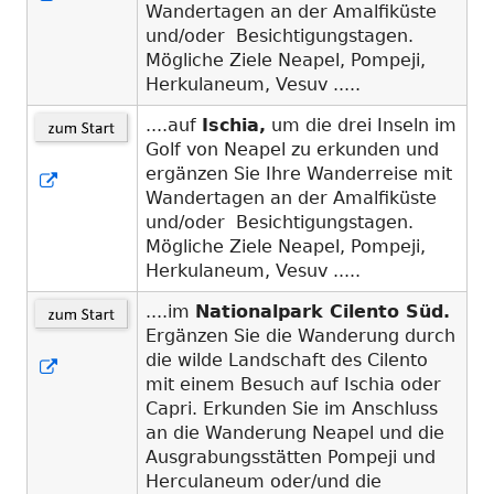
Wandertagen an der Amalfiküste
neuem
und/oder Besichtigungstagen.
Fenster
Mögliche Ziele Neapel, Pompeji,
öffnen
Herkulaneum, Vesuv .....
....auf
Ischia,
um die drei Inseln im
Golf von Neapel zu erkunden und
ergänzen Sie Ihre Wanderreise mit
In
Wandertagen an der Amalfiküste
neuem
und/oder Besichtigungstagen.
Fenster
Mögliche Ziele Neapel, Pompeji,
öffnen
Herkulaneum, Vesuv .....
....im
Nationalpark Cilento Süd.
Ergänzen Sie die Wanderung durch
die wilde Landschaft des Cilento
In
mit einem Besuch auf Ischia oder
neuem
Capri. Erkunden Sie im Anschluss
Fenster
an die Wanderung Neapel und die
öffnen
Ausgrabungsstätten Pompeji und
Herculaneum oder/und die