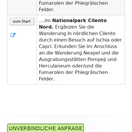
Fumarolen der Phlegräischen
Felder.
....im
Nationalpark Cilento
Nord.
Ergänzen Sie die
Wanderung in nördlichen Cilento
In
durch einen Besuch auf Ischia oder
neuem
Capri. Erkunden Sie im Anschluss
Fenster
an die Wanderung Neapel und die
öffnen
Ausgrabungsstätten Pompeji und
Herculaneum oder/und die
Fumarolen der Phlegräischen
Felder.
UNVERBINDLICHE ANFRAGE
Haupt-