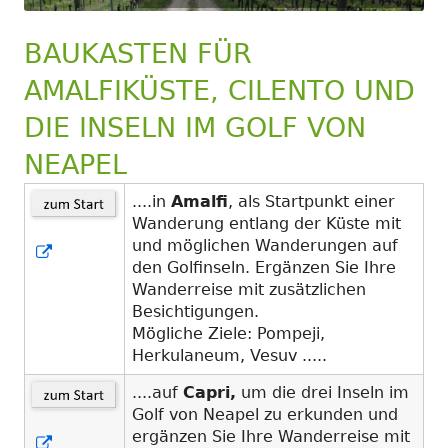
BAUKASTEN FÜR
AMALFIKÜSTE, CILENTO UND
DIE INSELN IM GOLF VON
NEAPEL
....in
Amalfi
, als Startpunkt einer
Wanderung entlang der Küste mit
und möglichen Wanderungen auf
In
den Golfinseln. Ergänzen Sie Ihre
neuem
Wanderreise mit zusätzlichen
Fenster
Besichtigungen.
öffnen
Mögliche Ziele: Pompeji,
Herkulaneum, Vesuv .....
....auf
Capri,
um die drei Inseln im
Golf von Neapel zu erkunden und
ergänzen Sie Ihre Wanderreise mit
In