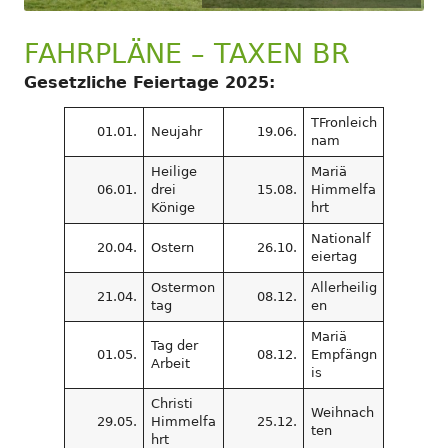
FAHRPLÄNE – TAXEN BR
Gesetzliche Feiertage 2025:
TFronleich
01.01.
Neujahr
19.06.
nam
Heilige
Mariä
06.01.
drei
15.08.
Himmelfa
Könige
hrt
Nationalf
20.04.
Ostern
26.10.
eiertag
Ostermon
Allerheilig
21.04.
08.12.
tag
en
Mariä
Tag der
01.05.
08.12.
Empfängn
Arbeit
is
Christi
Weihnach
29.05.
Himmelfa
25.12.
ten
hrt