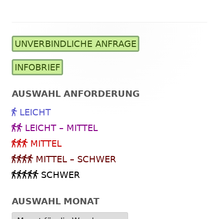
UNVERBINDLICHE ANFRAGE
Haupt-
Seitenleiste
INFOBRIEF
AUSWAHL ANFORDERUNG
LEICHT
LEICHT – MITTEL
MITTEL
MITTEL – SCHWER
SCHWER
AUSWAHL MONAT