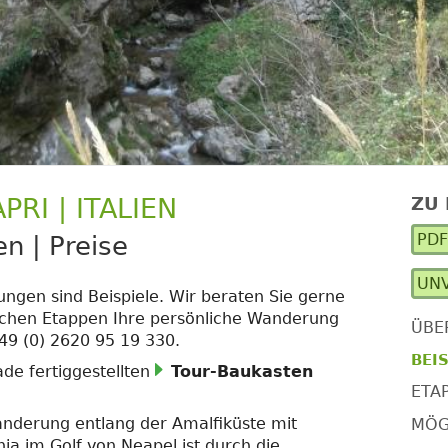
RI | ITALIEN
ZU
Ha
PD
n | Preise
Se
UNV
ngen sind Beispiele. Wir beraten Sie gerne
ichen Etappen Ihre persönliche Wanderung
ÜBE
49 (0) 2620 95 19 330.
BEIS
de fertiggestellten
Tour-Baukasten
ETA
euem
anderung entlang der Amalfiküste mit
MÖG
nster
a im Golf von Neapel ist durch die