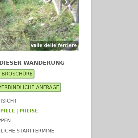
Valle delle ferriere
 DIESER WANDERUNG
upt-
F-BROSCHÜRE
itenleiste
ERBINDLICHE ANFRAGE
RSICHT
PIELE | PREISE
PPEN
LICHE STARTTERMINE