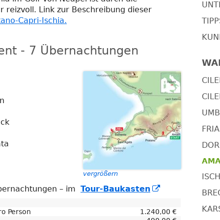
UNT
fnen
 reizvoll. Link zur Beschreibung dieser
tano-Capri-Ischia.
TIP
KUN
rent - 7 Übernachtungen
WA
CILE
CILE
en
UMBR
ück
FRIA
ata
DOR
AMAL
vergrößern
ISCH
In
Übernachtungen – im
Tour-Baukasten
BRE
neuem
KARS
Fenster
o Person
1.240,00 €