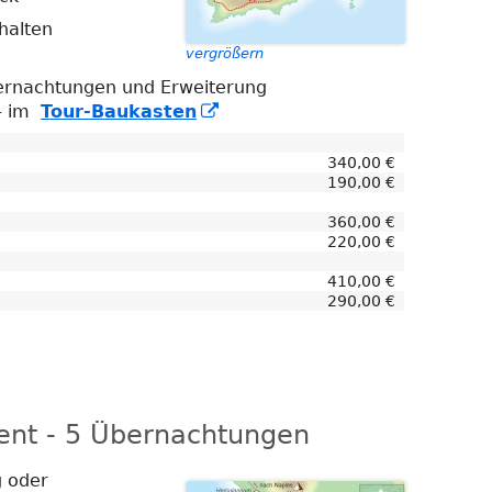
halten
vergrößern
bernachtungen und Erweiterung
In
 – im
Tour-Baukasten
neuem
Fenster
340,00 €
öffnen
190,00 €
360,00 €
220,00 €
410,00 €
290,00 €
rent - 5 Übernachtungen
g oder