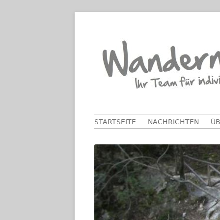
Springe
zum
Inhalt
Primäres
STARTSEITE
NACHRICHTEN
ÜB
Menü