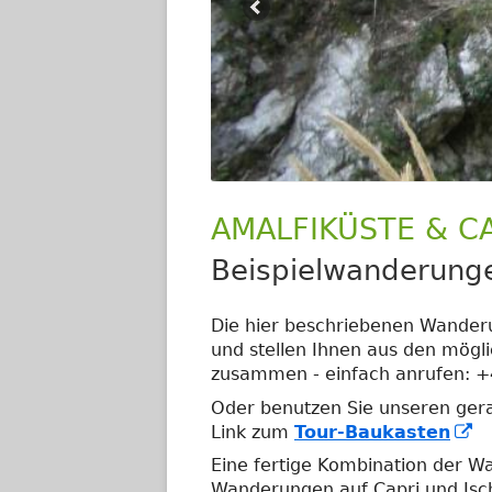
AMALFIKÜSTE & CAP
Beispielwanderunge
Die hier beschriebenen Wanderu
und stellen Ihnen aus den mögl
zusammen - einfach anrufen: +
Oder benutzen Sie unseren gera
In
Link zum
Tour-Baukasten
n
Eine fertige Kombination der W
Fe
Wanderungen auf Capri und Ischi