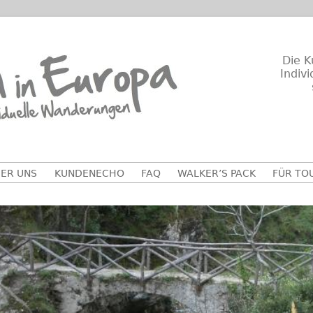
Die K
Indiv
ER UNS
KUNDENECHO
FAQ
WALKER’S PACK
FÜR TO