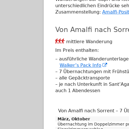
öf
unterschiedlichen Eindrücke sehr
Zusammenstellung:
Amalfi-Posi
Von Amalfi nach Sor
Anforderungsgrad

mittlere Wanderung
3
Im Preis enthalten:
– ausführliche Wanderunterlag
In
Walker’s Pack Info
neuem
– 7 Übernachtungen mit Frühst
Fenster
– alle Gepäcktransporte
öffnen
– je nach Unterkunft in Sant’Ag
auch 1 Abendessen
Von Amalfi nach Sorrent – 7 
März, Oktober
Übernachtung im Doppelzimmer pr