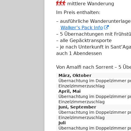
2
Anforderungsgrad

mittlere Wanderung
3
Im Preis enthalten:
– ausführliche Wanderunterlag
In
Walker’s Pack Info
neuem
– 5 Übernachtungen mit Frühst
Fenster
– alle Gepäcktransporte
öffnen
– je nach Unterkunft in Sant’Ag
auch 1 Abendessen
Von Amalfi nach Sorrent – 5 Ü
März, Oktober
Übernachtung im Doppelzimmer pr
Einzelzimmerzuschlag
April, Mai
Übernachtung im Doppelzimmer pr
Einzelzimmerzuschlag
Juni, September
Übernachtung im Doppelzimmer pr
Einzelzimmerzuschlag
Juli
Übernachtung im Doppelzimmer pr