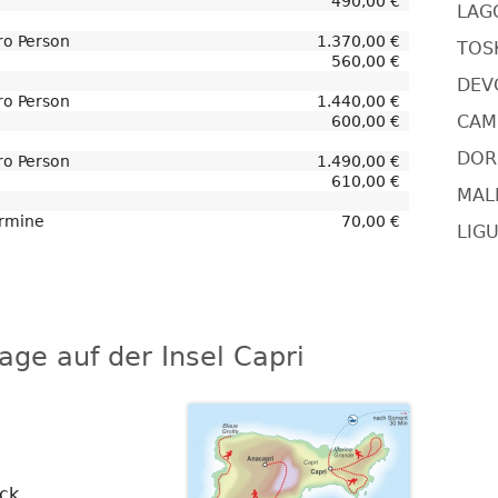
öffnen
490,00 €
LAG
o Person
1.370,00 €
TOSK
560,00 €
DEV
o Person
1.440,00 €
CAMI
600,00 €
DORS
o Person
1.490,00 €
610,00 €
MAL
ermine
70,00 €
LIGU
ge auf der Insel Capri
ck