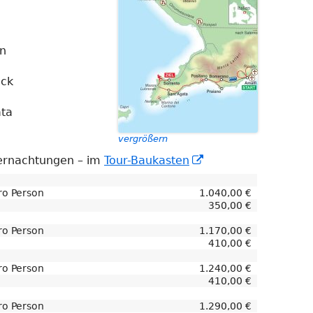
en
ück
ata
vergrößern
In
bernachtungen – im
Tour-Baukasten
neuem
Fenster
o Person
1.040,00 €
öffnen
350,00 €
o Person
1.170,00 €
410,00 €
o Person
1.240,00 €
410,00 €
o Person
1.290,00 €