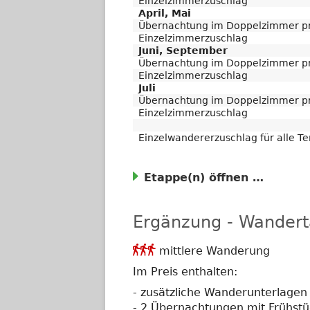
Einzelzimmerzuschlag
April, Mai
Übernachtung im Doppelzimmer pr
Einzelzimmerzuschlag
Juni, September
Übernachtung im Doppelzimmer pr
Einzelzimmerzuschlag
Juli
Übernachtung im Doppelzimmer pr
Einzelzimmerzuschlag
Einzelwandererzuschlag für alle T
Etappe(n)
Ergänzung - Wanderta
Anforderungsgrad

mittlere Wanderung
3
Im Preis enthalten:
- zusätzliche Wanderunterlagen
- 2 Übernachtungen mit Frühstü