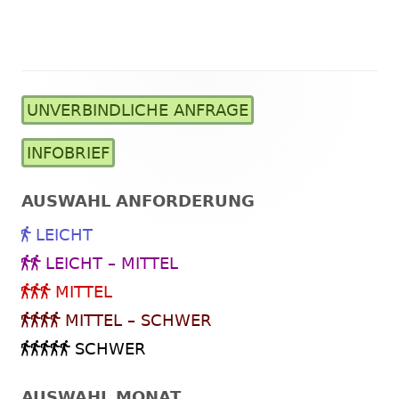
UNVERBINDLICHE ANFRAGE
Haupt-
Seitenleiste
INFOBRIEF
AUSWAHL ANFORDERUNG
LEICHT
LEICHT – MITTEL
MITTEL
MITTEL – SCHWER
SCHWER
AUSWAHL MONAT