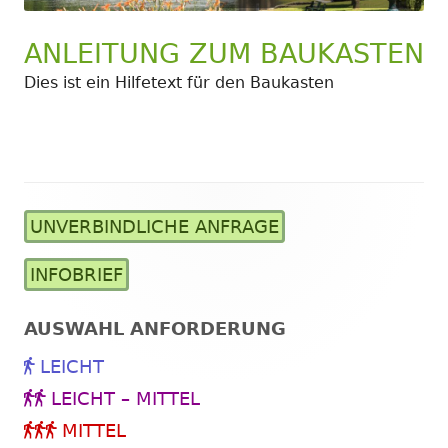
ANLEITUNG ZUM BAUKASTEN
Dies ist ein Hilfetext für den Baukasten
UNVERBINDLICHE ANFRAGE
Haupt-
Seitenleiste
INFOBRIEF
AUSWAHL ANFORDERUNG
LEICHT
LEICHT – MITTEL
MITTEL