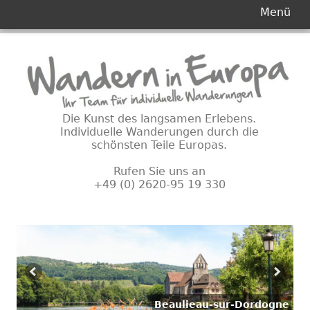
Primäres
Menü
Menü
Springe
zum
Inhalt
Die Kunst des langsamen Erlebens.
Individuelle Wanderungen durch die
schönsten Teile Europas.
Rufen Sie uns an
+49 (0) 2620-95 19 330
Beaulieau-sur-Dordogne