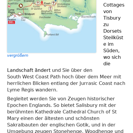
Cottages
von
Tisbury
zu
Dorsets
Steilküst
e im
Süden,
vergrößern
wo sich
die
Landschaft ändert
und Sie über den
South West Coast Path hoch über dem Meer mit
herrlichen Blicken entlang der Jurrasic Coast nach
Lyme Regis wandern.
Begleitet werden Sie von Zeugen historischer
Epochen Englands. So bietet Salisbury mit der
berühmten Kathedrale Cathedral Church of St
Mary einen der ältesten und schönsten
Sakralbauten der englischen Gotik, und in der
Umgebung zeugen Stonehenge, Woodhenge und