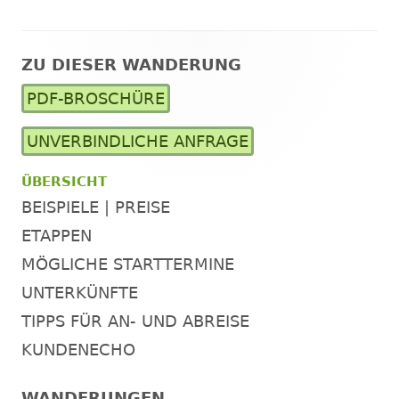
ZU DIESER WANDERUNG
Haupt-
PDF-BROSCHÜRE
Seitenleiste
UNVERBINDLICHE ANFRAGE
ÜBERSICHT
BEISPIELE | PREISE
ETAPPEN
MÖGLICHE STARTTERMINE
UNTERKÜNFTE
TIPPS FÜR AN- UND ABREISE
KUNDENECHO
WANDERUNGEN