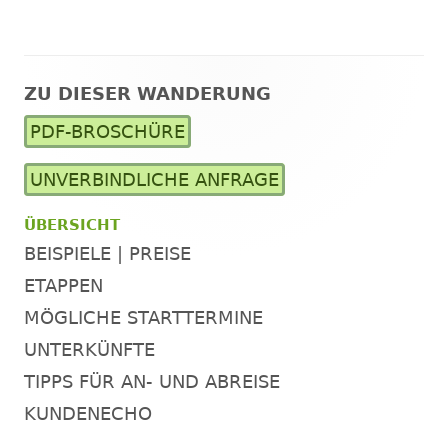
ZU DIESER WANDERUNG
Haupt-
PDF-BROSCHÜRE
Seitenleiste
UNVERBINDLICHE ANFRAGE
ÜBERSICHT
BEISPIELE | PREISE
ETAPPEN
MÖGLICHE STARTTERMINE
UNTERKÜNFTE
TIPPS FÜR AN- UND ABREISE
KUNDENECHO