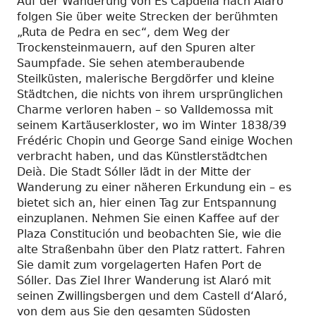
Auf der Wanderung von Es Capdellá nach Alaró
folgen Sie über weite Strecken der berühmten
„Ruta de Pedra en sec“, dem Weg der
Trockensteinmauern, auf den Spuren alter
Saumpfade. Sie sehen atemberaubende
Steilküsten, malerische Bergdörfer und kleine
Städtchen, die nichts von ihrem ursprünglichen
Charme verloren haben – so Valldemossa mit
seinem Kartäuserkloster, wo im Winter 1838/39
Frédéric Chopin und George Sand einige Wochen
verbracht haben, und das Künstlerstädtchen
Deià. Die Stadt Sóller lädt in der Mitte der
Wanderung zu einer näheren Erkundung ein – es
bietet sich an, hier einen Tag zur Entspannung
einzuplanen. Nehmen Sie einen Kaffee auf der
Plaza Constitución und beobachten Sie, wie die
alte Straßenbahn über den Platz rattert. Fahren
Sie damit zum vorgelagerten Hafen Port de
Sóller. Das Ziel Ihrer Wanderung ist Alaró mit
seinen Zwillingsbergen und dem Castell d‘Alaró,
von dem aus Sie den gesamten Südosten