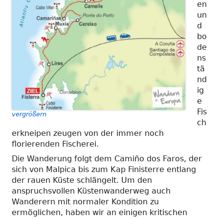
en
un
d
bo
de
ns
tä
nd
ig
e
Fis
vergrößern
ch
erkneipen zeugen von der immer noch
florierenden Fischerei.
Die Wanderung folgt dem Camiño dos Faros, der
sich von Malpica bis zum Kap Finisterre entlang
der rauen Küste schlängelt. Um den
anspruchsvollen Küstenwanderweg auch
Wanderern mit normaler Kondition zu
ermöglichen, haben wir an einigen kritischen