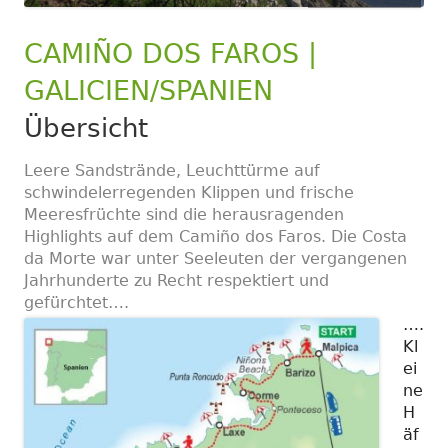
CAMIÑO DOS FAROS |
GALICIEN/SPANIEN
Übersicht
Leere Sandstrände, Leuchttürme auf
schwindelerregenden Klippen und frische
Meeresfrüchte sind die herausragenden
Highlights auf dem Camiño dos Faros. Die Costa
da Morte war unter Seeleuten der vergangenen
Jahrhunderte zu Recht respektiert und
gefürchtet….
….
Kl
ei
ne
H
äf