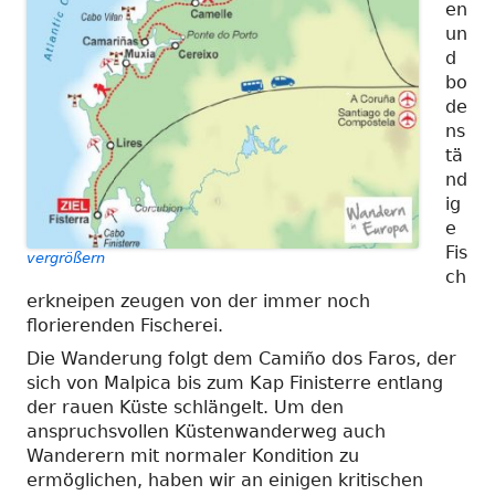
en
un
d
bo
de
ns
tä
nd
ig
e
Fis
vergrößern
ch
erkneipen zeugen von der immer noch
florierenden Fischerei.
Die Wanderung folgt dem Camiño dos Faros, der
sich von Malpica bis zum Kap Finisterre entlang
der rauen Küste schlängelt. Um den
anspruchsvollen Küstenwanderweg auch
Wanderern mit normaler Kondition zu
ermöglichen, haben wir an einigen kritischen