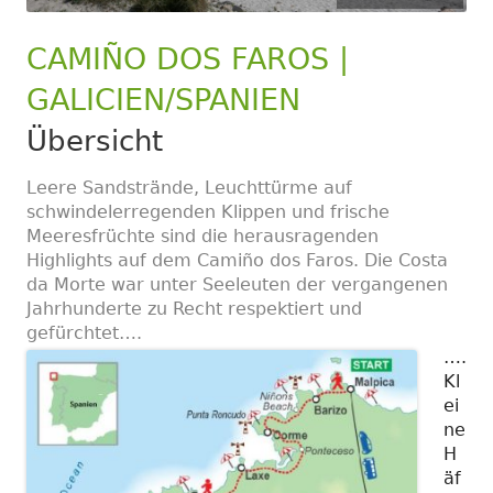
CAMIÑO DOS FAROS |
GALICIEN/SPANIEN
Übersicht
Leere Sandstrände, Leuchttürme auf
schwindelerregenden Klippen und frische
Meeresfrüchte sind die herausragenden
Highlights auf dem Camiño dos Faros. Die Costa
da Morte war unter Seeleuten der vergangenen
Jahrhunderte zu Recht respektiert und
gefürchtet….
….
Kl
ei
ne
H
äf