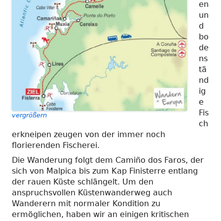
en
un
d
bo
de
ns
tä
nd
ig
e
Fis
vergrößern
ch
erkneipen zeugen von der immer noch
florierenden Fischerei.
Die Wanderung folgt dem Camiño dos Faros, der
sich von Malpica bis zum Kap Finisterre entlang
der rauen Küste schlängelt. Um den
anspruchsvollen Küstenwanderweg auch
Wanderern mit normaler Kondition zu
ermöglichen, haben wir an einigen kritischen