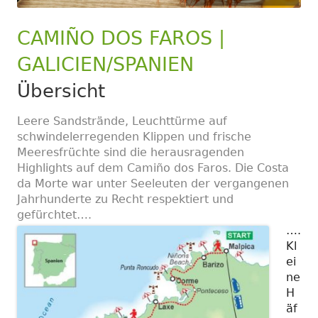
CAMIÑO DOS FAROS |
GALICIEN/SPANIEN
Übersicht
Leere Sandstrände, Leuchttürme auf
schwindelerregenden Klippen und frische
Meeresfrüchte sind die herausragenden
Highlights auf dem Camiño dos Faros. Die Costa
da Morte war unter Seeleuten der vergangenen
Jahrhunderte zu Recht respektiert und
gefürchtet….
….
Kl
ei
ne
H
äf