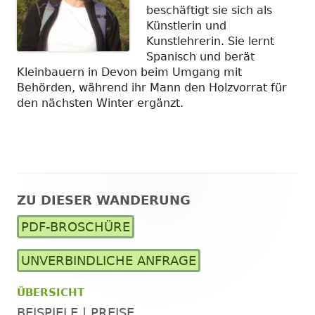
beschäftigt sie sich als
Künstlerin und
Kunstlehrerin. Sie lernt
Spanisch und berät
Kleinbauern in Devon beim Umgang mit
Behörden, während ihr Mann den Holzvorrat für
den nächsten Winter ergänzt.
ZU DIESER WANDERUNG
Haupt-
PDF-BROSCHÜRE
Seitenleiste
UNVERBINDLICHE ANFRAGE
ÜBERSICHT
BEISPIELE | PREISE