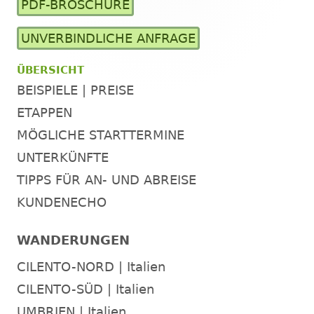
PDF-BROSCHÜRE
Seitenleiste
UNVERBINDLICHE ANFRAGE
ÜBERSICHT
BEISPIELE | PREISE
ETAPPEN
MÖGLICHE STARTTERMINE
UNTERKÜNFTE
TIPPS FÜR AN- UND ABREISE
KUNDENECHO
WANDERUNGEN
CILENTO-NORD | Italien
CILENTO-SÜD | Italien
UMBRIEN | Italien