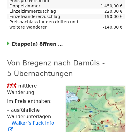
Preis pro Person im
Doppelzimmer
1.450,00 €
Einzelzimmerzuschlag
220,00 €
Einzelwandererzuschlag
190,00 €
Preisnachlass für den dritten und
weitere Wanderer
-140,00 €
Etappe(n)
Von Bregenz nach Damüls -
5 Übernachtungen
Anforderungsgrad

mittlere
3
Wanderung
Im Preis enthalten:
– ausführliche
Wanderunterlagen
Walker’s Pack Info
In