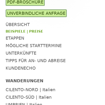
PDF-BROSCHÜRE
Seitenleiste
UNVERBINDLICHE ANFRAGE
ÜBERSICHT
BEISPIELE | PREISE
ETAPPEN
MÖGLICHE STARTTERMINE
UNTERKÜNFTE
TIPPS FÜR AN- UND ABREISE
KUNDENECHO
WANDERUNGEN
CILENTO-NORD | Italien
CILENTO-SÜD | Italien
UMBRIEN | Italien