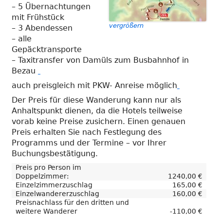
neuem
– 5 Übernachtungen
Fenster
mit Frühstück
vergrößern
öffnen
– 3 Abendessen
– alle
Gepäcktransporte
– Taxitransfer von Damüls zum Busbahnhof in
Bezau
auch preisgleich mit PKW- Anreise möglich
Der Preis für diese Wanderung kann nur als
Anhaltspunkt dienen, da die Hotels teilweise
vorab keine Preise zusichern. Einen genauen
Preis erhalten Sie nach Festlegung des
Programms und der Termine – vor Ihrer
Buchungsbestätigung.
Preis pro Person im
Doppelzimmer:
1240,00 €
Einzelzimmerzuschlag
165,00 €
Einzelwandererzuschlag
160,00 €
Preisnachlass für den dritten und
weitere Wanderer
-110,00 €