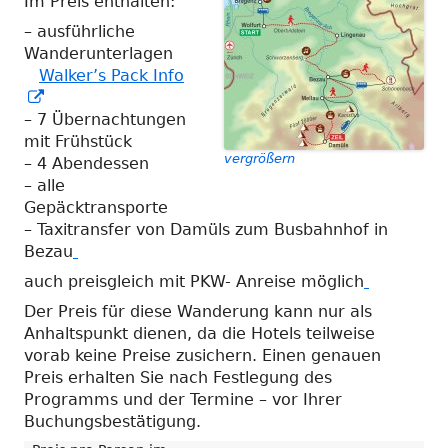
Im Preis enthalten:
– ausführliche
Wanderunterlagen
Walker’s Pack Info
In
neuem
– 7 Übernachtungen
Fenster
mit Frühstück
vergrößern
öffnen
– 4 Abendessen
– alle
Gepäcktransporte
– Taxitransfer von Damüls zum Busbahnhof in
Bezau
auch preisgleich mit PKW- Anreise möglich
Der Preis für diese Wanderung kann nur als
Anhaltspunkt dienen, da die Hotels teilweise
vorab keine Preise zusichern. Einen genauen
Preis erhalten Sie nach Festlegung des
Programms und der Termine – vor Ihrer
Buchungsbestätigung.