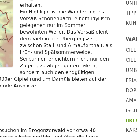
UNT
erhalten.
Ein Highlight ist die Wanderung ins
TIP
Vorsäß Schönenbach, einem idyllisch
KUN
gelegenen nur im Sommer
bewohnten Weiler. Das Vorsäß dient
dem Vieh in der Übergangszeit,
WA
zwischen Stall- und Almaufenthalt, als
CILE
Früh- und Spätsommerweide.
Seilbahnen erleichtern nicht nur den
CILE
Zugang zu abgelegenen Tälern,
UMBR
sondern auch den endgültigen
2000er Gipfel rund um Damüls bieten auf der
FRIA
nde Ausblicke.
DOR
n
AMAL
ISCH
BRE
KARS
esuchen im Bregenzerwald vor etwa 40