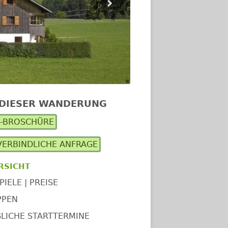
 DIESER WANDERUNG
upt-
F-BROSCHÜRE
itenleiste
ERBINDLICHE ANFRAGE
RSICHT
PIELE | PREISE
PPEN
LICHE STARTTERMINE