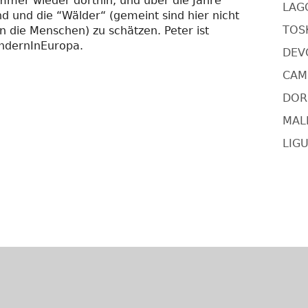
immer wieder dorthin, und über die Jahre
LAG
nd und die “Wälder“ (gemeint sind hier nicht
TOSK
 die Menschen) zu schätzen. Peter ist
ndernInEuropa.
DEV
CAMI
DORS
MAL
LIGU