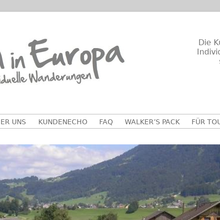
Die K
Indiv
ER UNS
KUNDENECHO
FAQ
WALKER’S PACK
FÜR TO