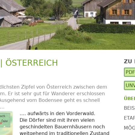
| ÖSTERREICH
ZU
Ha
PD
Se
UNV
tlichsten Zipfel von Österreich zwischen dem
 Er ist sehr gut für Wanderer erschlossen
ÜBE
 Ausgehend vom Bodensee geht es schnell
….
BEIS
…. aufwärts in den Vorderwald.
ETA
Die Dörfer sind mit ihren vielen
geschindelten Bauernhäusern noch
MÖG
weitgehend im traditionellen Zustand