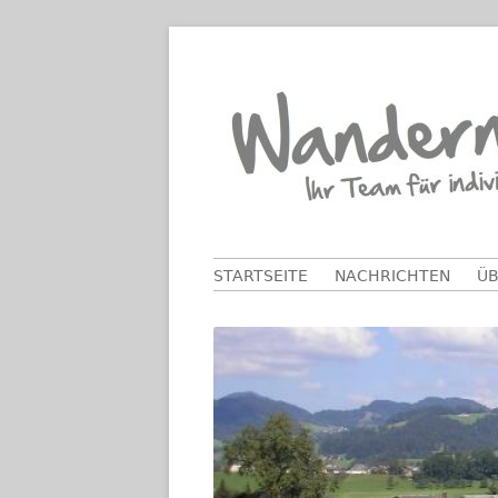
Springe
zum
Inhalt
Primäres
STARTSEITE
NACHRICHTEN
ÜB
Menü