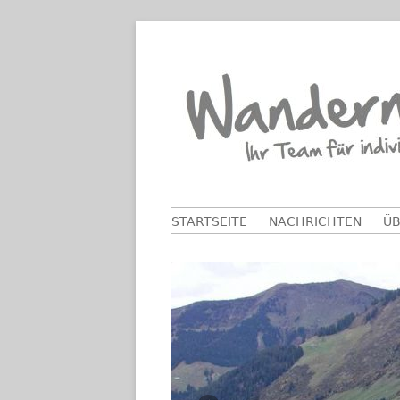
Springe
zum
Inhalt
Primäres
STARTSEITE
NACHRICHTEN
ÜB
Menü