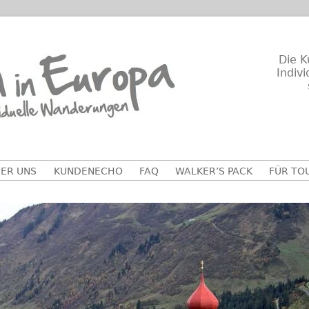
Die K
Indiv
ER UNS
KUNDENECHO
FAQ
WALKER’S PACK
FÜR TO