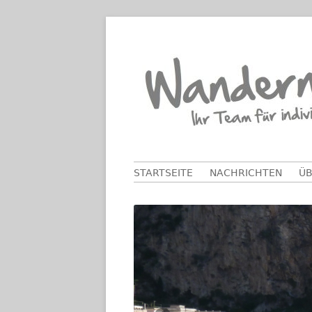
Springe
zum
Inhalt
Primäres
STARTSEITE
NACHRICHTEN
ÜB
Menü