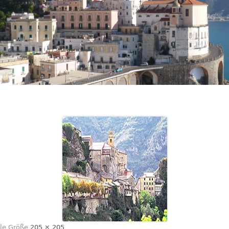
lle Größe
205 × 205