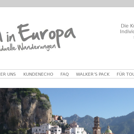
Die K
Indiv
ER UNS
KUNDENECHO
FAQ
WALKER’S PACK
FÜR TO