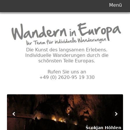
Primäres
Menü
Menü
Springe
zum
Inhalt
Die Kunst des langsamen Erlebens.
Individuelle Wanderungen durch die
schönsten Teile Europas.
Rufen Sie uns an
+49 (0) 2620-95 19 330
Šcokjan Höhlen