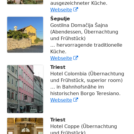
ausgezeichneter Küche.
In
Webseite
neuem
Šepulje
Fenster
Gostilna Domačija Šajna
öffnen
(Abendessen, Übernachtung
und Frühstück)
… hervorragende traditionelle
Küche.
In
Webseite
neuem
Triest
Fenster
Hotel Colombia (Übernachtung
öffnen
und Frühstück, superior room)
… in Bahnhofsnähe im
historischen Borgo Teresiano.
In
Webseite
neuem
Fenster
öffnen
Triest
Hotel Coppe (Übernachtung
und Frühstück)