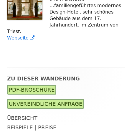
…familiengeführtes modernes
Design-Hotel, sehr schönes
Gebäude aus dem 17.
Jahrhundert, im Zentrum von
Triest.
In
Webseite
neuem
Fenster
öffnen
ZU DIESER WANDERUNG
Haupt-
PDF-BROSCHÜRE
Seitenleiste
UNVERBINDLICHE ANFRAGE
ÜBERSICHT
BEISPIELE | PREISE