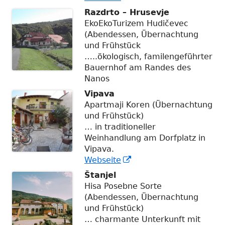
neuem
Razdrto – Hrusevje
Fenster
EkoEkoTurizem Hudičevec
öffnen
(Abendessen, Übernachtung
und Frühstück
…..ökologisch, familengeführter
Bauernhof am Randes des
Nanos
Vipava
Apartmaji Koren (Übernachtung
und Frühstück)
… in traditioneller
Weinhandlung am Dorfplatz in
Vipava.
In
Webseite
neuem
Štanjel
Fenster
Hisa Posebne Sorte
öffnen
(Abendessen, Übernachtung
und Frühstück)
… charmante Unterkunft mit