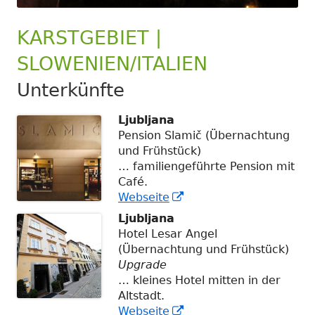
KARSTGEBIET |
SLOWENIEN/ITALIEN
Unterkünfte
Ljubljana
Pension Slamič (Übernachtung
und Frühstück)
… familiengeführte Pension mit
Café.
In
Webseite
neuem
Ljubljana
Fenster
Hotel Lesar Angel
öffnen
(Übernachtung und Frühstück)
Upgrade
… kleines Hotel mitten in der
Altstadt.
In
Webseite