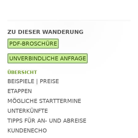
ZU DIESER WANDERUNG
Haupt-
PDF-BROSCHÜRE
Seitenleiste
UNVERBINDLICHE ANFRAGE
ÜBERSICHT
BEISPIELE | PREISE
ETAPPEN
MÖGLICHE STARTTERMINE
UNTERKÜNFTE
TIPPS FÜR AN- UND ABREISE
KUNDENECHO