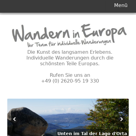
Primäres
Menü
Menü
Springe
zum
Inhalt
Die Kunst des langsamen Erlebens.
Individuelle Wanderungen durch die
schönsten Teile Europas.
Rufen Sie uns an
+49 (0) 2620-95 19 330
Unten im Tal der Lago d'Orta