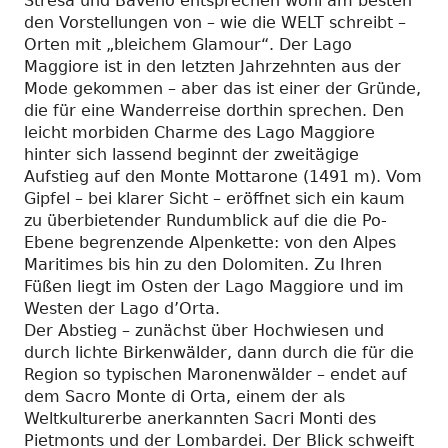
Stresa und Baveno entsprechen wohl am besten
den Vorstellungen von – wie die WELT schreibt –
Orten mit „bleichem Glamour“. Der Lago
Maggiore ist in den letzten Jahrzehnten aus der
Mode gekommen – aber das ist einer der Gründe,
die für eine Wanderreise dorthin sprechen. Den
leicht morbiden Charme des Lago Maggiore
hinter sich lassend beginnt der zweitägige
Aufstieg auf den Monte Mottarone (1491 m). Vom
Gipfel – bei klarer Sicht – eröffnet sich ein kaum
zu überbietender Rundumblick auf die die Po-
Ebene begrenzende Alpenkette: von den Alpes
Maritimes bis hin zu den Dolomiten. Zu Ihren
Füßen liegt im Osten der Lago Maggiore und im
Westen der Lago d’Orta.
Der Abstieg – zunächst über Hochwiesen und
durch lichte Birkenwälder, dann durch die für die
Region so typischen Maronenwälder – endet auf
dem Sacro Monte di Orta, einem der als
Weltkulturerbe anerkannten Sacri Monti des
Pietmonts und der Lombardei. Der Blick schweift