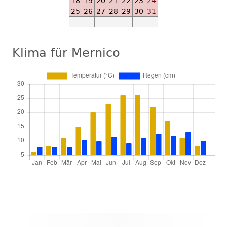
18
19
20
21
22
23
24
01
25
26
27
28
29
30
31
-
-
M
Klima für Mernico
Ab
2024-
09-
01
-
-
E
Ab
2024-
10-
15
Temperatur:
-
6°C,
-
8°C,
M
11°C,
Ab
15°C,
2024-