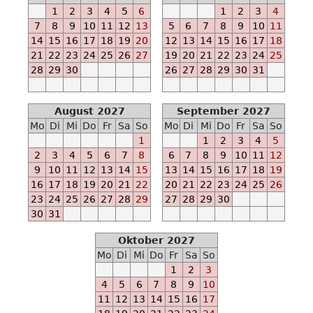
30
1
2
3
4
5
6
1
2
3
4
-
7
8
9
10
11
12
13
5
6
7
8
9
10
11
-
14
15
16
17
18
19
20
12
13
14
15
16
17
18
N
21
22
23
24
25
26
27
19
20
21
22
23
24
25
Ab
28
29
30
26
27
28
29
30
31
2024-
03-
August 2027
September 2027
15
Mo
Di
Mi
Do
Fr
Sa
So
Mo
Di
Mi
Do
Fr
Sa
So
-
1
1
2
3
4
5
-
2
3
4
5
6
7
8
6
7
8
9
10
11
12
M
9
10
11
12
13
14
15
13
14
15
16
17
18
19
Ab
16
17
18
19
20
21
22
20
21
22
23
24
25
26
2024-
23
24
25
26
27
28
29
27
28
29
30
04-
30
31
15
-
Oktober 2027
-
Mo
Di
Mi
Do
Fr
Sa
So
E
1
2
3
Ab
4
5
6
7
8
9
10
2024-
11
12
13
14
15
16
17
07-