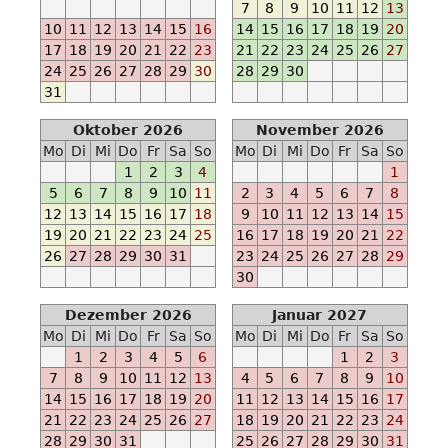
-
7
8
9
10
11
12
13
-
10
11
12
13
14
15
16
14
15
16
17
18
19
20
N
17
18
19
20
21
22
23
21
22
23
24
25
26
27
Ab
24
25
26
27
28
29
30
28
29
30
2023-
31
03-
Oktober 2026
November 2026
15
Mo
Di
Mi
Do
Fr
Sa
So
Mo
Di
Mi
Do
Fr
Sa
So
-
1
2
3
4
1
-
5
6
7
8
9
10
11
2
3
4
5
6
7
8
M
12
13
14
15
16
17
18
9
10
11
12
13
14
15
Ab
19
20
21
22
23
24
25
16
17
18
19
20
21
22
2023-
26
27
28
29
30
31
23
24
25
26
27
28
29
04-
30
15
-
Dezember 2026
Januar 2027
-
Mo
Di
Mi
Do
Fr
Sa
So
Mo
Di
Mi
Do
Fr
Sa
So
E
1
2
3
4
5
6
1
2
3
Ab
7
8
9
10
11
12
13
4
5
6
7
8
9
10
2023-
14
15
16
17
18
19
20
11
12
13
14
15
16
17
07-
21
22
23
24
25
26
27
18
19
20
21
22
23
24
01
28
29
30
31
25
26
27
28
29
30
31