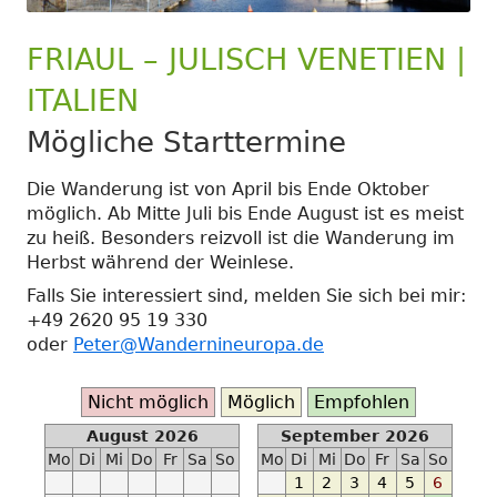
FRIAUL – JULISCH VENETIEN |
ITALIEN
Mögliche Starttermine
Die Wanderung ist von April bis Ende Oktober
möglich. Ab Mitte Juli bis Ende August ist es meist
zu heiß. Besonders reizvoll ist die Wanderung im
Herbst während der Weinlese.
Falls Sie interessiert sind, melden Sie sich bei mir:
+49 2620 95 19 330
oder
Peter@Wandernineuropa.de
Ab
Nicht möglich
Möglich
Empfohlen
2022-
August 2026
September 2026
06-
Mo
Di
Mi
Do
Fr
Sa
So
Mo
Di
Mi
Do
Fr
Sa
So
01
1
2
3
4
5
6