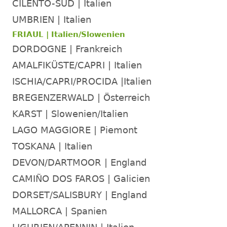
10mm
2025-
CILENTO-SÜD | Italien
07-
UMBRIEN | Italien
07
FRIAUL | Italien/Slowenien
-
-
DORDOGNE | Frankreich
M
AMALFIKÜSTE/CAPRI | Italien
Ab
2025-
ISCHIA/CAPRI/PROCIDA |Italien
07-
BREGENZERWALD | Österreich
14
KARST | Slowenien/Italien
-
-
LAGO MAGGIORE | Piemont
N
TOSKANA | Italien
Ab
2025-
DEVON/DARTMOOR | England
08-
CAMIÑO DOS FAROS | Galicien
30
-
DORSET/SALISBURY | England
-
MALLORCA | Spanien
M
Ab