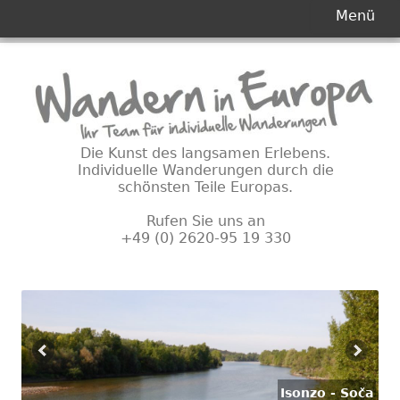
Primäres
Menü
Menü
Springe
zum
Inhalt
Die Kunst des langsamen Erlebens.
Individuelle Wanderungen durch die
schönsten Teile Europas.
Rufen Sie uns an
+49 (0) 2620-95 19 330
Isonzo - Soča