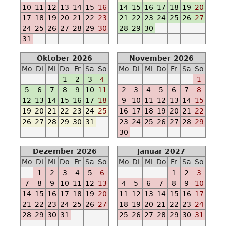
-
10
11
12
13
14
15
16
14
15
16
17
18
19
20
M
17
18
19
20
21
22
23
21
22
23
24
25
26
27
Ab
24
25
26
27
28
29
30
28
29
30
2023-
31
04-
Oktober 2026
November 2026
01
Mo
Di
Mi
Do
Fr
Sa
So
Mo
Di
Mi
Do
Fr
Sa
So
-
1
2
3
4
1
-
5
6
7
8
9
10
11
2
3
4
5
6
7
8
E
12
13
14
15
16
17
18
9
10
11
12
13
14
15
Ab
19
20
21
22
23
24
25
16
17
18
19
20
21
22
2023-
26
27
28
29
30
31
23
24
25
26
27
28
29
07-
30
01
-
Dezember 2026
Januar 2027
-
Mo
Di
Mi
Do
Fr
Sa
So
Mo
Di
Mi
Do
Fr
Sa
So
M
1
2
3
4
5
6
1
2
3
Ab
7
8
9
10
11
12
13
4
5
6
7
8
9
10
2023-
14
15
16
17
18
19
20
11
12
13
14
15
16
17
07-
21
22
23
24
25
26
27
18
19
20
21
22
23
24
07
28
29
30
31
25
26
27
28
29
30
31