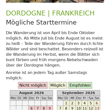
DORDOGNE | FRANKREICH
Mögliche Starttermine
Die Wanderung ist von April bis Ende Oktober
möglich. Ab Mitte Juli bis Ende August ist es meist
zu heiß – Teile der Wanderung führen durch lichte
Wälder und sind beschattet. Besonders reizvoll ist
die Wanderung im Herbst, wenn die Blätter sich
bunt färben und früh morgens Nebelschwaden
über der Dordogne hängen.
Anreise ist an jedem Tag außer Samstags
möglich.
Ab
Nicht möglich
Möglich
Empfohlen
2023-
August 2026
September 2026
03-
Mo
Di
Mi
Do
Fr
Sa
So
Mo
Di
Mi
Do
Fr
Sa
So
12
1
2
3
4
5
6
-
6
7
8
9
7
8
9
10
11
12
13