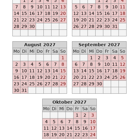
1
2
3
4
5
6
1
2
3
4
-
7
8
9
10
11
12
13
5
6
7
8
9
10
11
-
14
15
16
17
18
19
20
12
13
14
15
16
17
18
M
21
22
23
24
25
26
27
19
20
21
22
23
24
25
Ab
28
29
30
26
27
28
29
30
31
2023-
11-
August 2027
September 2027
01
Mo
Di
Mi
Do
Fr
Sa
So
Mo
Di
Mi
Do
Fr
Sa
So
-
1
1
2
3
4
5
-
2
3
4
5
6
7
8
6
7
8
9
10
11
12
N
9
10
11
12
13
14
15
13
14
15
16
17
18
19
Ab
16
17
18
19
20
21
22
20
21
22
23
24
25
26
2024-
23
24
25
26
27
28
29
27
28
29
30
03-
30
31
15
-
Oktober 2027
-
Mo
Di
Mi
Do
Fr
Sa
So
M
1
2
3
Ab
4
5
6
7
8
9
10
2024-
11
12
13
14
15
16
17
04-
18
19
20
21
22
23
24