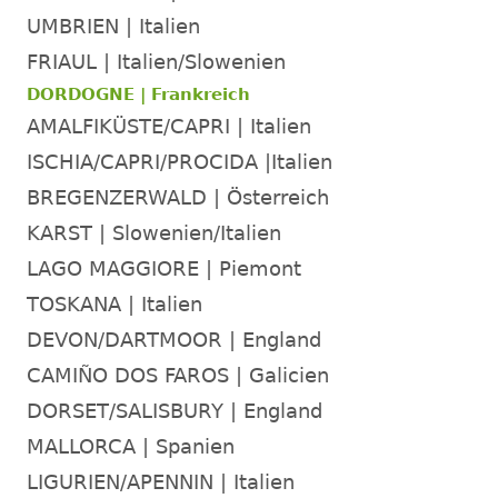
11-
UMBRIEN | Italien
01
FRIAUL | Italien/Slowenien
-
-
DORDOGNE | Frankreich
N
AMALFIKÜSTE/CAPRI | Italien
Ab
2025-
ISCHIA/CAPRI/PROCIDA |Italien
03-
BREGENZERWALD | Österreich
15
KARST | Slowenien/Italien
-
-
LAGO MAGGIORE | Piemont
M
TOSKANA | Italien
Ab
2025-
DEVON/DARTMOOR | England
04-
CAMIÑO DOS FAROS | Galicien
12
-
DORSET/SALISBURY | England
-
MALLORCA | Spanien
E
Ab
LIGURIEN/APENNIN | Italien