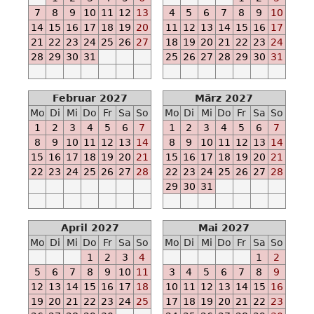
Ab
7
8
9
10
11
12
13
4
5
6
7
8
9
10
2020-
14
15
16
17
18
19
20
11
12
13
14
15
16
17
10-
21
22
23
24
25
26
27
18
19
20
21
22
23
24
05
28
29
30
31
25
26
27
28
29
30
31
-
-
Februar 2027
März 2027
N
Mo
Di
Mi
Do
Fr
Sa
So
Mo
Di
Mi
Do
Fr
Sa
So
Ab
1
2
3
4
5
6
7
1
2
3
4
5
6
7
2021-
8
9
10
11
12
13
14
8
9
10
11
12
13
14
05-
15
16
17
18
19
20
21
15
16
17
18
19
20
21
15
22
23
24
25
26
27
28
22
23
24
25
26
27
28
-
29
30
31
-
M
Ab
April 2027
Mai 2027
2021-
Mo
Di
Mi
Do
Fr
Sa
So
Mo
Di
Mi
Do
Fr
Sa
So
06-
1
2
3
4
1
2
19
5
6
7
8
9
10
11
3
4
5
6
7
8
9
12
13
14
15
16
17
18
10
11
12
13
14
15
16
-
19
20
21
22
23
24
25
17
18
19
20
21
22
23
-