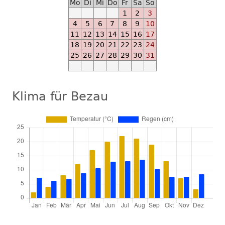
Mo
Di
Mi
Do
Fr
Sa
So
M
1
2
3
Ab
4
5
6
7
8
9
10
2022-
11
12
13
14
15
16
17
06-
18
19
20
21
22
23
24
18
25
26
27
28
29
30
31
-
-
E
Klima für Bezau
Ab
2022-
09-
18
-
-
M
Ab
2022-
10-
01
Temperatur:
-