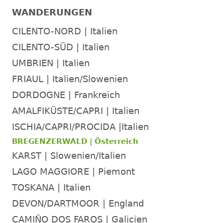
13.5cm,
-
WANDERUNGEN
10.2cm,
-
7.5cm,
M
CILENTO-NORD | Italien
7.5cm,
Ab
8.4mm
2023-
CILENTO-SÜD | Italien
10-
UMBRIEN | Italien
01
FRIAUL | Italien/Slowenien
-
-
DORDOGNE | Frankreich
N
AMALFIKÜSTE/CAPRI | Italien
Ab
2024-
ISCHIA/CAPRI/PROCIDA |Italien
05-
BREGENZERWALD | Österreich
18
KARST | Slowenien/Italien
-
-
LAGO MAGGIORE | Piemont
M
TOSKANA | Italien
Ab
2024-
DEVON/DARTMOOR | England
05-
CAMIÑO DOS FAROS | Galicien
19