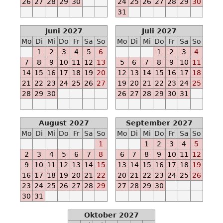
26
27
28
29
30
24
25
26
27
28
29
30
E
31
Ab
2021-
Juni 2027
Juli 2027
09-
Mo
Di
Mi
Do
Fr
Sa
So
Mo
Di
Mi
Do
Fr
Sa
So
19
1
2
3
4
5
6
1
2
3
4
-
7
8
9
10
11
12
13
5
6
7
8
9
10
11
-
14
15
16
17
18
19
20
12
13
14
15
16
17
18
M
21
22
23
24
25
26
27
19
20
21
22
23
24
25
Ab
28
29
30
26
27
28
29
30
31
2021-
10-
August 2027
September 2027
05
Mo
Di
Mi
Do
Fr
Sa
So
Mo
Di
Mi
Do
Fr
Sa
So
-
1
1
2
3
4
5
-
2
3
4
5
6
7
8
6
7
8
9
10
11
12
N
9
10
11
12
13
14
15
13
14
15
16
17
18
19
Ab
16
17
18
19
20
21
22
20
21
22
23
24
25
26
2022-
23
24
25
26
27
28
29
27
28
29
30
05-
30
31
14
-
Oktober 2027
-