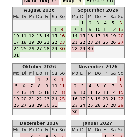
Ab
Nicht möglich
Möglich
Empfohlen
2020-
August 2026
September 2026
05-
Mo
Di
Mi
Do
Fr
Sa
So
Mo
Di
Mi
Do
Fr
Sa
So
16
1
2
3
4
5
6
-
8
9
7
8
9
10
11
12
13
-
10
11
12
13
14
15
16
14
15
16
17
18
19
20
M
17
18
19
20
21
22
23
21
22
23
24
25
26
27
Ab
24
25
26
27
28
29
30
28
29
30
2020-
31
07-
Oktober 2026
November 2026
01
Mo
Di
Mi
Do
Fr
Sa
So
Mo
Di
Mi
Do
Fr
Sa
So
-
1
2
3
4
1
-
5
6
7
8
9
10
11
2
3
4
5
6
7
8
E
12
13
14
15
16
17
18
9
10
11
12
13
14
15
Ab
19
20
21
22
23
24
25
16
17
18
19
20
21
22
2020-
26
27
28
29
30
31
23
24
25
26
27
28
29
09-
30
25
-
Dezember 2026
Januar 2027
-
Mo
Di
Mi
Do
Fr
Sa
So
Mo
Di
Mi
Do
Fr
Sa
So
M
1
2
3
4
5
6
1
2
3