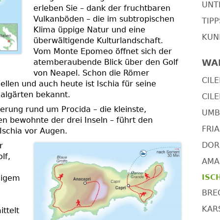
UNT
erleben Sie – dank der fruchtbaren
Vulkanböden – die im subtropischen
TIP
Klima üppige Natur und eine
KUN
überwältigende Kulturlandschaft.
Vom Monte Epomeo öffnet sich der
atemberaubende Blick über den Golf
WA
von Neapel. Schon die Römer
CILE
llen und auch heute ist Ischia für seine
algärten bekannt.
CILE
erung rund um Procida – die kleinste,
UMBR
n bewohnte der drei Inseln – führt den
FRIA
Ischia vor Augen.
DOR
r
lf,
AMAL
ISCH
ligem
BRE
KARS
ttelt