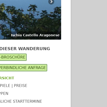
Ischia Castello Aragonese
 DIESER WANDERUNG
upt-
F-BROSCHÜRE
itenleiste
ERBINDLICHE ANFRAGE
RSICHT
PIELE | PREISE
PPEN
LICHE STARTTERMINE