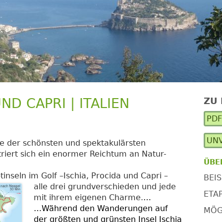
ND CAPRI | ITALIEN
ZU
Ha
PD
Se
UNV
ne der schönsten und spektakulärsten
riert sich ein enormer Reichtum an Natur-
ÜBE
inseln im Golf –Ischia, Procida und Capri –
BEIS
alle drei grundverschieden und jede
ETA
mit ihrem eigenen Charme.
…
…Während den Wanderungen auf
MÖG
der größten und grünsten Insel
Ischia