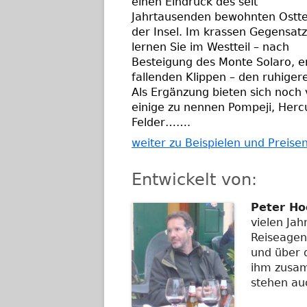
einen Eindruck des seit
Jahrtausenden bewohnten Ostte
der Insel. Im krassen Gegensat
lernen Sie im Westteil – nach
Besteigung des Monte Solaro, en
fallenden Klippen – den ruhiger
Als Ergänzung bieten sich noch 
einige zu nennen Pompeji, Herc
Felder…….
weiter zu Beispielen und Preise
Entwickelt von:
Peter Ho
vielen Jah
Reiseagen
und über d
ihm zusam
stehen auc