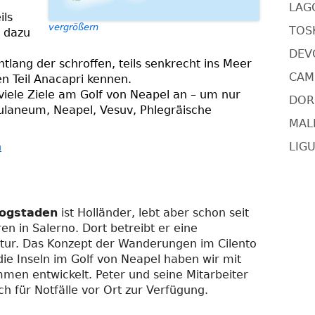
LAG
ils
vergrößern
TOSK
z dazu
DEV
tlang der schroffen, teils senkrecht ins Meer
CAMI
en Teil Anacapri kennen.
viele Ziele am Golf von Neapel an – um nur
DORS
ulaneum, Neapel, Vesuv, Phlegräische
MAL
n
LIGU
ogstaden
ist Holländer, lebt aber schon seit
ren in Salerno. Dort betreibt er eine
tur. Das Konzept der Wanderungen im Cilento
ie Inseln im Golf von Neapel haben wir mit
men entwickelt. Peter und seine Mitarbeiter
h für Notfälle vor Ort zur Verfügung.