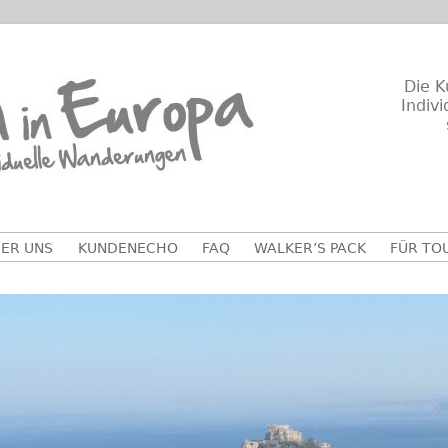
Die K
Indiv
ER UNS
KUNDENECHO
FAQ
WALKER’S PACK
FÜR TO