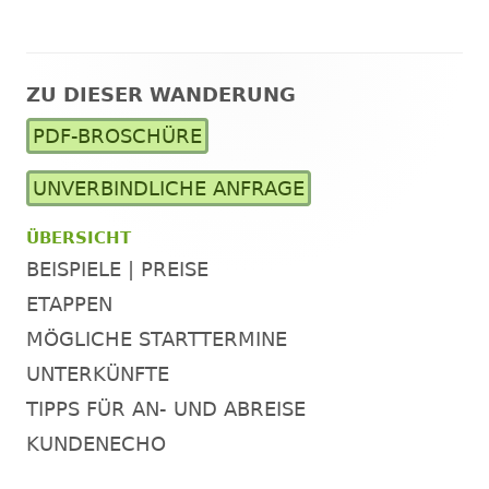
ZU DIESER WANDERUNG
Haupt-
PDF-BROSCHÜRE
Seitenleiste
UNVERBINDLICHE ANFRAGE
ÜBERSICHT
BEISPIELE | PREISE
ETAPPEN
MÖGLICHE STARTTERMINE
UNTERKÜNFTE
TIPPS FÜR AN- UND ABREISE
KUNDENECHO