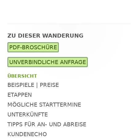
ZU DIESER WANDERUNG
Haupt-
PDF-BROSCHÜRE
Seitenleiste
UNVERBINDLICHE ANFRAGE
ÜBERSICHT
BEISPIELE | PREISE
ETAPPEN
MÖGLICHE STARTTERMINE
UNTERKÜNFTE
TIPPS FÜR AN- UND ABREISE
KUNDENECHO