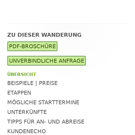
ZU DIESER WANDERUNG
Haupt-
PDF-BROSCHÜRE
Seitenleiste
UNVERBINDLICHE ANFRAGE
ÜBERSICHT
BEISPIELE | PREISE
ETAPPEN
MÖGLICHE STARTTERMINE
UNTERKÜNFTE
TIPPS FÜR AN- UND ABREISE
KUNDENECHO