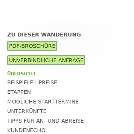
ZU DIESER WANDERUNG
Haupt-
PDF-BROSCHÜRE
Seitenleiste
UNVERBINDLICHE ANFRAGE
ÜBERSICHT
BEISPIELE | PREISE
ETAPPEN
MÖGLICHE STARTTERMINE
UNTERKÜNFTE
TIPPS FÜR AN- UND ABREISE
KUNDENECHO