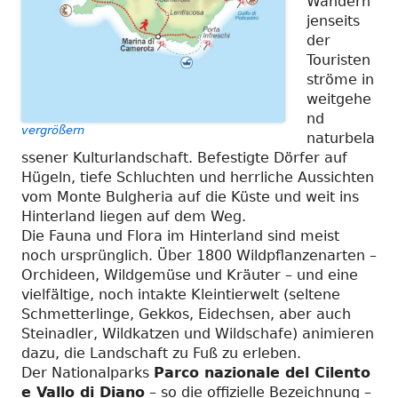
Wandern
jenseits
der
Touristen
ströme in
weitgehe
nd
vergrößern
naturbela
ssener Kulturlandschaft. Befestigte Dörfer auf
Hügeln, tiefe Schluchten und herrliche Aussichten
vom Monte Bulgheria auf die Küste und weit ins
Hinterland liegen auf dem Weg.
Die Fauna und Flora im Hinterland sind meist
noch ursprünglich. Über 1800 Wildpflanzenarten –
Orchideen, Wildgemüse und Kräuter – und eine
vielfältige, noch intakte Kleintierwelt (seltene
Schmetterlinge, Gekkos, Eidechsen, aber auch
Steinadler, Wildkatzen und Wildschafe) animieren
dazu, die Landschaft zu Fuß zu erleben.
Der Nationalparks
Parco nazionale del Cilento
e Vallo di Diano
– so die offizielle Bezeichnung –