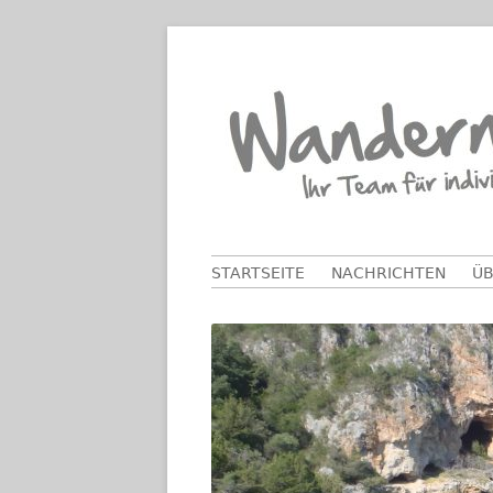
Springe
zum
Inhalt
Primäres
STARTSEITE
NACHRICHTEN
ÜB
Menü