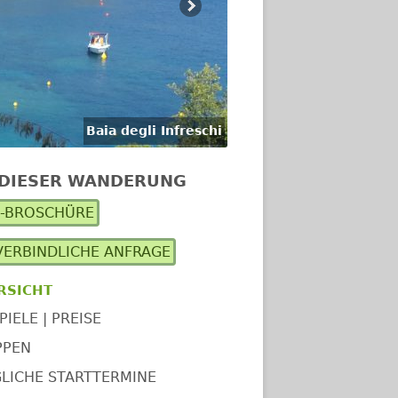
Baia degli Infreschi
 DIESER WANDERUNG
upt-
F-BROSCHÜRE
itenleiste
ERBINDLICHE ANFRAGE
RSICHT
PIELE | PREISE
PPEN
LICHE STARTTERMINE