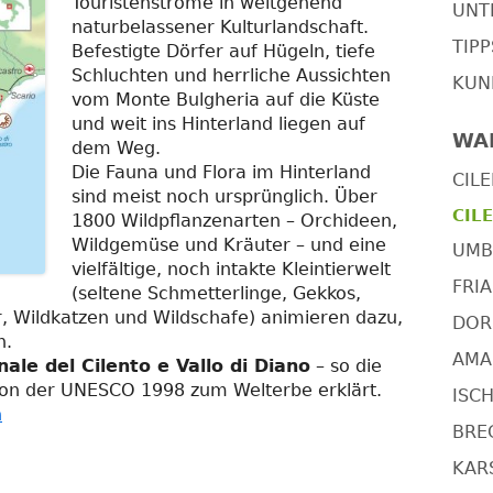
Touristenströme in weitgehend
UNT
naturbelassener Kulturlandschaft.
TIP
Befestigte Dörfer auf Hügeln, tiefe
Schluchten und herrliche Aussichten
KUN
vom Monte Bulgheria auf die Küste
und weit ins Hinterland liegen auf
WA
dem Weg.
Die Fauna und Flora im Hinterland
CILE
sind meist noch ursprünglich. Über
CILE
1800 Wildpflanzenarten – Orchideen,
Wildgemüse und Kräuter – und eine
UMBR
vielfältige, noch intakte Kleintierwelt
FRIA
(seltene Schmetterlinge, Gekkos,
r, Wildkatzen und Wildschafe) animieren dazu,
DOR
n.
AMAL
ale del Cilento e Vallo di Diano
– so die
 von der UNESCO 1998 zum Welterbe erklärt.
ISCH
n
BRE
KARS