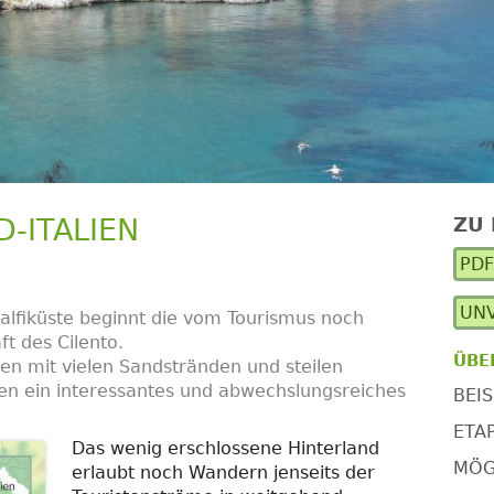
D-ITALIEN
ZU
Ha
PD
Se
UNV
alfiküste beginnt die vom Tourismus noch
t des Cilento.
ÜBE
en mit vielen Sandstränden und steilen
ten ein interessantes und abwechslungsreiches
BEIS
ETA
Das wenig erschlossene Hinterland
MÖG
erlaubt noch Wandern jenseits der