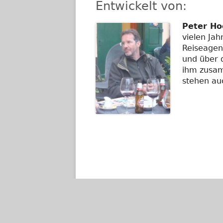
Entwickelt von:
Peter Ho
vielen Jah
Reiseagen
und über d
ihm zusam
stehen auc