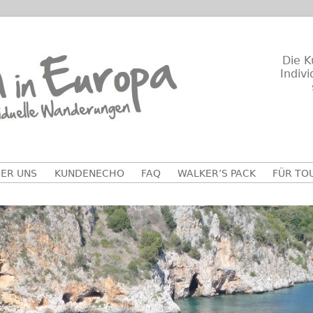
Die K
Indiv
ER UNS
KUNDENECHO
FAQ
WALKER’S PACK
FÜR TO