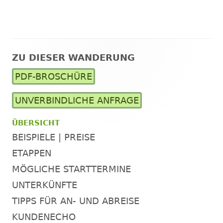
ZU DIESER WANDERUNG
Haupt-
PDF-BROSCHÜRE
Seitenleiste
UNVERBINDLICHE ANFRAGE
ÜBERSICHT
BEISPIELE | PREISE
ETAPPEN
MÖGLICHE STARTTERMINE
UNTERKÜNFTE
TIPPS FÜR AN- UND ABREISE
KUNDENECHO