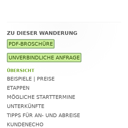
ZU DIESER WANDERUNG
Haupt-
PDF-BROSCHÜRE
Seitenleiste
UNVERBINDLICHE ANFRAGE
ÜBERSICHT
BEISPIELE | PREISE
ETAPPEN
MÖGLICHE STARTTERMINE
UNTERKÜNFTE
TIPPS FÜR AN- UND ABREISE
KUNDENECHO