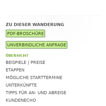
ZU DIESER WANDERUNG
Haupt-
PDF-BROSCHÜRE
Seitenleiste
UNVERBINDLICHE ANFRAGE
ÜBERSICHT
BEISPIELE | PREISE
ETAPPEN
MÖGLICHE STARTTERMINE
UNTERKÜNFTE
TIPPS FÜR AN- UND ABREISE
KUNDENECHO