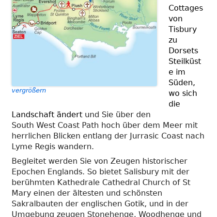
Cottages
von
Tisbury
zu
Dorsets
Steilküst
e im
Süden,
vergrößern
wo sich
die
Landschaft ändert
und Sie über den
South West Coast Path hoch über dem Meer mit
herrlichen Blicken entlang der Jurrasic Coast nach
Lyme Regis wandern.
Begleitet werden Sie von Zeugen historischer
Epochen Englands. So bietet Salisbury mit der
berühmten Kathedrale Cathedral Church of St
Mary einen der ältesten und schönsten
Sakralbauten der englischen Gotik, und in der
Umgebung zeugen Stonehenge, Woodhenge und