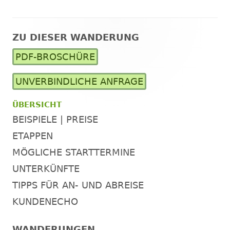
ZU DIESER WANDERUNG
Haupt-
PDF-BROSCHÜRE
Seitenleiste
UNVERBINDLICHE ANFRAGE
ÜBERSICHT
BEISPIELE | PREISE
ETAPPEN
MÖGLICHE STARTTERMINE
UNTERKÜNFTE
TIPPS FÜR AN- UND ABREISE
KUNDENECHO
WANDERUNGEN