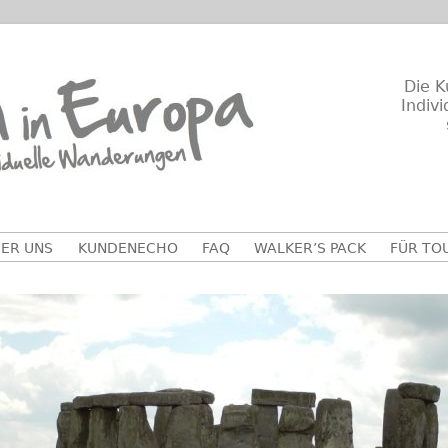
Die K
Indiv
ER UNS
KUNDENECHO
FAQ
WALKER’S PACK
FÜR TO