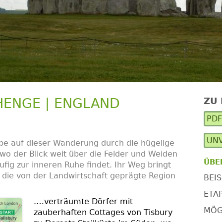
HENGE | ENGLAND
ZU
Ha
PD
Se
UNV
rbe auf dieser Wanderung durch die hügelige
wo der Blick weit über die Felder und Weiden
ÜBE
fig zur inneren Ruhe findet. Ihr Weg bringt
h die von der Landwirtschaft geprägte Region
BEIS
ETA
.
…verträumte Dörfer mit
MÖG
zauberhaften Cottages von Tisbury