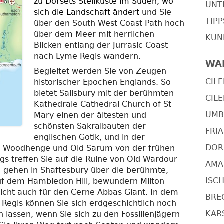
zu Dorsets Steilküste im Süden, wo
UNT
sich die Landschaft ändert
und Sie
TIP
über den South West Coast Path hoch
über dem Meer mit herrlichen
KUN
Blicken entlang der Jurrasic Coast
nach Lyme Regis wandern.
WA
Begleitet werden Sie von Zeugen
CILE
historischer Epochen Englands. So
bietet Salisbury mit der berühmten
CILE
Kathedrale Cathedral Church of St
UMBR
Mary einen der ältesten und
schönsten Sakralbauten der
FRIA
englischen Gotik, und in der
DOR
 Woodhenge und Old Sarum von der frühen
s treffen Sie auf die Ruine von Old Wardour
AMAL
, gehen in Shaftesbury über die berühmte,
ISCH
 auf dem Hambledon Hill, bewundern Milton
eicht auch für den Cerne Abbas Giant. In dem
BRE
Regis können Sie sich erdgeschichtlich noch
KARS
n lassen, wenn Sie sich zu den Fossilienjägern