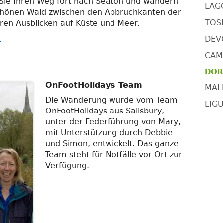
Sie Ihren Weg fort nach Seaton und wandern
LAG
chönen Wald zwischen den Abbruchkanten der
TOSK
aren Ausblicken auf Küste und Meer.
n
DEV
CAMI
DOR
OnFootHolidays Team
MAL
Die Wanderung wurde vom Team
LIGU
OnFootHolidays aus Salisbury,
unter der Federführung von Mary,
mit Unterstützung durch Debbie
und Simon, entwickelt. Das ganze
Team steht für Notfälle vor Ort zur
Verfügung.