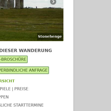
Stonehenge
 DIESER WANDERUNG
upt-
F-BROSCHÜRE
itenleiste
ERBINDLICHE ANFRAGE
RSICHT
PIELE | PREISE
PPEN
LICHE STARTTERMINE