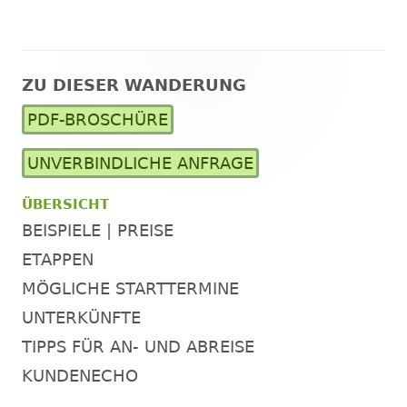
ZU DIESER WANDERUNG
Haupt-
PDF-BROSCHÜRE
Seitenleiste
UNVERBINDLICHE ANFRAGE
ÜBERSICHT
BEISPIELE | PREISE
ETAPPEN
MÖGLICHE STARTTERMINE
UNTERKÜNFTE
TIPPS FÜR AN- UND ABREISE
KUNDENECHO