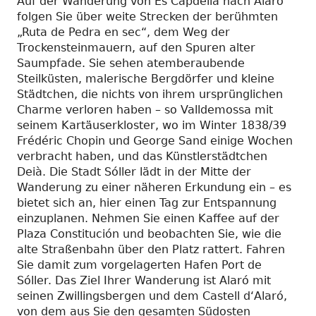
Auf der Wanderung von Es Capdellá nach Alaró
folgen Sie über weite Strecken der berühmten
„Ruta de Pedra en sec“, dem Weg der
Trockensteinmauern, auf den Spuren alter
Saumpfade. Sie sehen atemberaubende
Steilküsten, malerische Bergdörfer und kleine
Städtchen, die nichts von ihrem ursprünglichen
Charme verloren haben – so Valldemossa mit
seinem Kartäuserkloster, wo im Winter 1838/39
Frédéric Chopin und George Sand einige Wochen
verbracht haben, und das Künstlerstädtchen
Deià. Die Stadt Sóller lädt in der Mitte der
Wanderung zu einer näheren Erkundung ein – es
bietet sich an, hier einen Tag zur Entspannung
einzuplanen. Nehmen Sie einen Kaffee auf der
Plaza Constitución und beobachten Sie, wie die
alte Straßenbahn über den Platz rattert. Fahren
Sie damit zum vorgelagerten Hafen Port de
Sóller. Das Ziel Ihrer Wanderung ist Alaró mit
seinen Zwillingsbergen und dem Castell d‘Alaró,
von dem aus Sie den gesamten Südosten