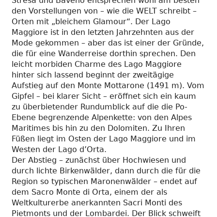
Stresa und Baveno entsprechen wohl am besten
den Vorstellungen von – wie die WELT schreibt –
Orten mit „bleichem Glamour“. Der Lago
Maggiore ist in den letzten Jahrzehnten aus der
Mode gekommen – aber das ist einer der Gründe,
die für eine Wanderreise dorthin sprechen. Den
leicht morbiden Charme des Lago Maggiore
hinter sich lassend beginnt der zweitägige
Aufstieg auf den Monte Mottarone (1491 m). Vom
Gipfel – bei klarer Sicht – eröffnet sich ein kaum
zu überbietender Rundumblick auf die die Po-
Ebene begrenzende Alpenkette: von den Alpes
Maritimes bis hin zu den Dolomiten. Zu Ihren
Füßen liegt im Osten der Lago Maggiore und im
Westen der Lago d’Orta.
Der Abstieg – zunächst über Hochwiesen und
durch lichte Birkenwälder, dann durch die für die
Region so typischen Maronenwälder – endet auf
dem Sacro Monte di Orta, einem der als
Weltkulturerbe anerkannten Sacri Monti des
Pietmonts und der Lombardei. Der Blick schweift