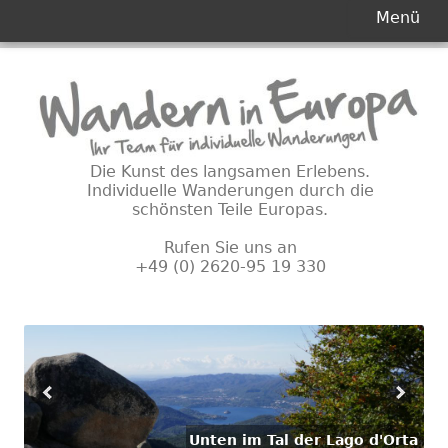
Primäres
Menü
Menü
Springe
zum
Inhalt
Die Kunst des langsamen Erlebens.
Individuelle Wanderungen durch die
schönsten Teile Europas.
Rufen Sie uns an
+49 (0) 2620-95 19 330
Unten im Tal der Lago d'Orta