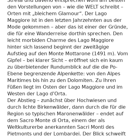
Stresa und Baveno entsprechen wohl am besten
den Vorstellungen von – wie die WELT schreibt –
Orten mit „bleichem Glamour“. Der Lago
Maggiore ist in den letzten Jahrzehnten aus der
Mode gekommen – aber das ist einer der Gründe,
die für eine Wanderreise dorthin sprechen. Den
leicht morbiden Charme des Lago Maggiore
hinter sich lassend beginnt der zweitägige
Aufstieg auf den Monte Mottarone (1491 m). Vom
Gipfel – bei klarer Sicht – eröffnet sich ein kaum
zu überbietender Rundumblick auf die die Po-
Ebene begrenzende Alpenkette: von den Alpes
Maritimes bis hin zu den Dolomiten. Zu Ihren
Füßen liegt im Osten der Lago Maggiore und im
Westen der Lago d’Orta.
Der Abstieg – zunächst über Hochwiesen und
durch lichte Birkenwälder, dann durch die für die
Region so typischen Maronenwälder – endet auf
dem Sacro Monte di Orta, einem der als
Weltkulturerbe anerkannten Sacri Monti des
Pietmonts und der Lombardei. Der Blick schweift