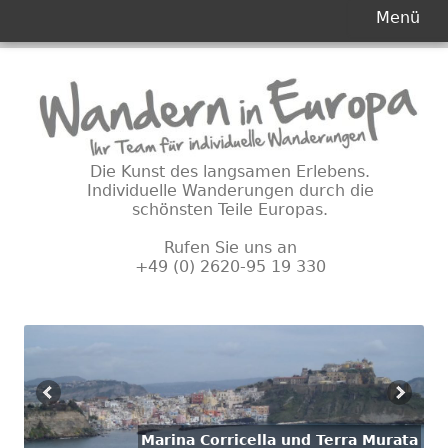
Primäres
Menü
Menü
Springe
zum
Inhalt
Die Kunst des langsamen Erlebens.
Individuelle Wanderungen durch die
schönsten Teile Europas.
Rufen Sie uns an
+49 (0) 2620-95 19 330
Marina Corricella und Terra Murata