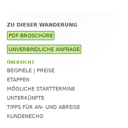
ZU DIESER WANDERUNG
Haupt-
PDF-BROSCHÜRE
Seitenleiste
UNVERBINDLICHE ANFRAGE
ÜBERSICHT
BEISPIELE | PREISE
ETAPPEN
MÖGLICHE STARTTERMINE
UNTERKÜNFTE
TIPPS FÜR AN- UND ABREISE
KUNDENECHO