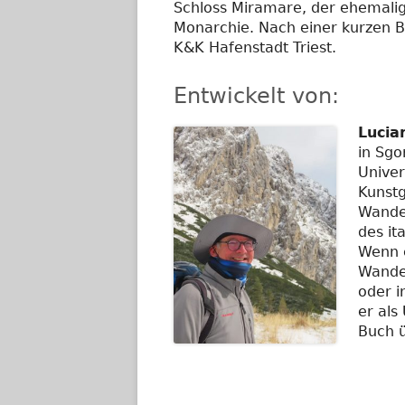
Schloss Miramare, der ehemal
Monarchie. Nach einer kurzen B
K&K Hafenstadt Triest.
Entwickelt von:
Lucia
in Sgo
Univer
Kunstg
Wander
des it
Wenn e
Wander
oder i
er als
Buch ü