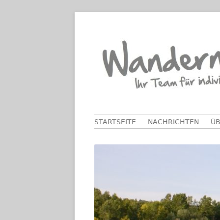
Springe
zum
Inhalt
Primäres
STARTSEITE
NACHRICHTEN
ÜB
Menü