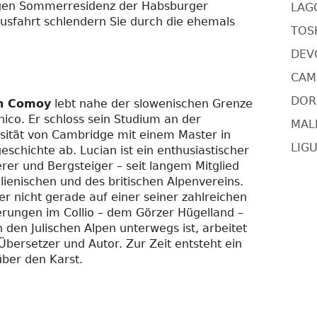
igen Sommerresidenz der Habsburger
LAG
usfahrt schlendern Sie durch die ehemals
TOSK
DEV
CAMI
DORS
n Comoy
lebt nahe der slowenischen Grenze
nico. Er schloss sein Studium an der
MAL
sität von Cambridge mit einem Master in
LIGU
eschichte ab. Lucian ist ein enthusiastischer
er und Bergsteiger – seit langem Mitglied
alienischen und des britischen Alpenvereins.
r nicht gerade auf einer seiner zahlreichen
ungen im Collio – dem Görzer Hügelland –
n den Julischen Alpen unterwegs ist, arbeitet
 Übersetzer und Autor. Zur Zeit entsteht ein
ber den Karst.