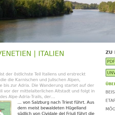
VENETIEN | ITALIEN
ZU
Ha
PD
Se
UNV
st der östlichste Teil Italiens und erstreckt
die die Karnischen und Julischen Alpen,
ÜBE
 bis zur Adria. Die Wanderung startet auf der
li vor der mittelalterlichen Altstadt und folgt in
BEIS
des Alpe-Adria-Trails, der…
ETA
… von Salzburg nach Triest führt. Aus
dem meist bewaldeten Hügelland
MÖG
südlich von Cividale del Friuli führt die