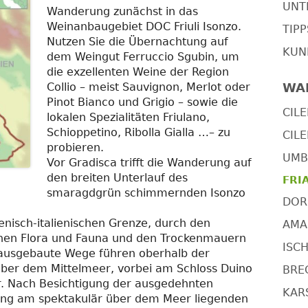
UNT
Wanderung zunächst in das
Weinanbaugebiet DOC Friuli Isonzo.
TIP
Nutzen Sie die Übernachtung auf
KUN
dem Weingut Ferruccio Sgubin, um
die exzellenten Weine der Region
Collio – meist Sauvignon, Merlot oder
WA
Pinot Bianco und Grigio – sowie die
CILE
lokalen Spezialitäten Friulano,
Schioppetino, Ribolla Gialla …– zu
CILE
probieren.
UMBR
Vor Gradisca trifft die Wanderung auf
den breiten Unterlauf des
FRIA
smaragdgrün schimmernden Isonzo
DOR
enisch-italienischen Grenze, durch den
AMAL
schen Flora und Fauna und den Trockenmauern
ISCH
t ausgebaute Wege führen oberhalb der
über dem Mittelmeer, vorbei am Schloss Duino
BRE
r. Nach Besichtigung der ausgedehnten
KARS
ng am spektakulär über dem Meer liegenden