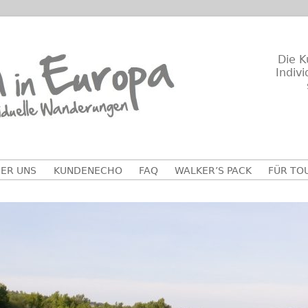
Die K
Indiv
ER UNS
KUNDENECHO
FAQ
WALKER’S PACK
FÜR TO