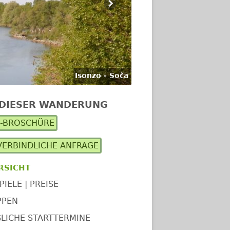
Isonzo - Soča
 DIESER WANDERUNG
upt-
F-BROSCHÜRE
itenleiste
ERBINDLICHE ANFRAGE
RSICHT
PIELE | PREISE
PPEN
LICHE STARTTERMINE