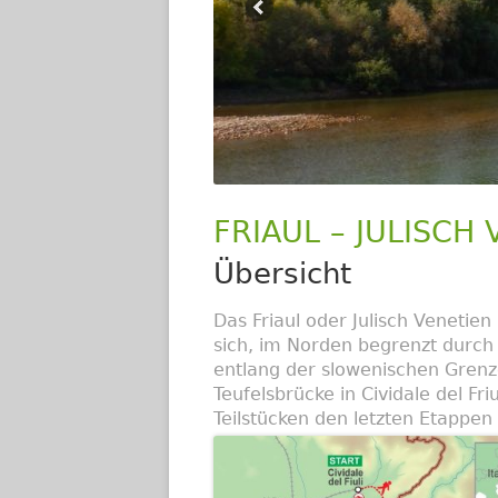
FRIAUL – JULISCH 
Übersicht
Das Friaul oder Julisch Venetien i
sich, im Norden begrenzt durch 
entlang der slowenischen Grenze
Teufelsbrücke in Cividale del Friu
Teilstücken den letzten Etappen 