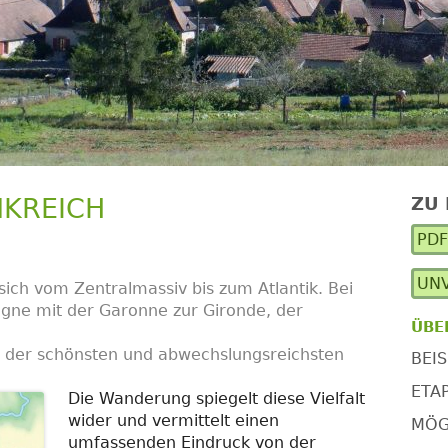
NKREICH
ZU
Ha
PD
Se
UNV
sich vom Zentralmassiv bis zum Atlantik. Bei
ogne mit der Garonne zur Gironde, der
ÜBE
 der schönsten und abwechslungsreichsten
BEIS
ETA
Die Wanderung spiegelt diese Vielfalt
wider und vermittelt einen
MÖG
umfassenden Eindruck von der