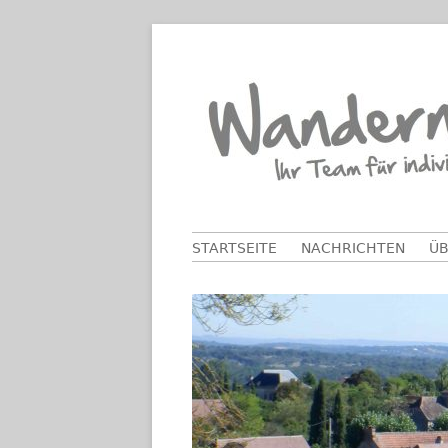
Springe
zum
Inhalt
Primäres
STARTSEITE
NACHRICHTEN
ÜB
Menü