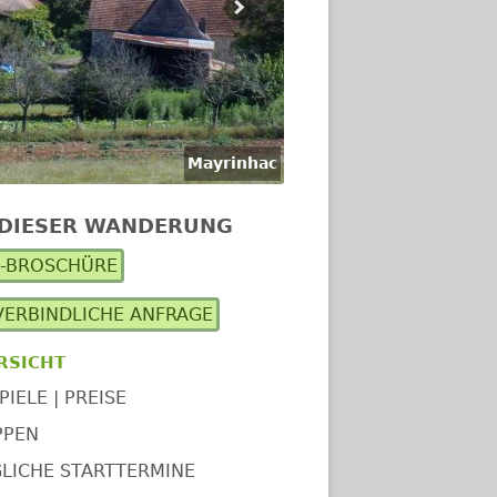
Mayrinhac
 DIESER WANDERUNG
upt-
F-BROSCHÜRE
itenleiste
ERBINDLICHE ANFRAGE
RSICHT
PIELE | PREISE
PPEN
LICHE STARTTERMINE