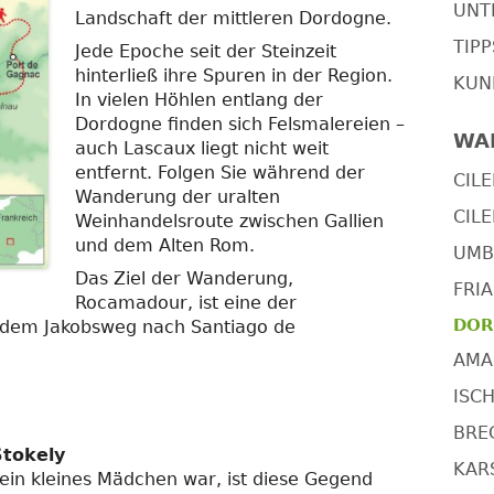
UNT
Landschaft der mittleren Dordogne.
TIP
Jede Epoche seit der Steinzeit
hinterließ ihre Spuren in der Region.
KUN
In vielen Höhlen entlang der
Dordogne finden sich Felsmalereien –
WA
auch Lascaux liegt nicht weit
entfernt. Folgen Sie während der
CILE
Wanderung der uralten
CILE
Weinhandelsroute zwischen Gallien
und dem Alten Rom.
UMBR
Das Ziel der Wanderung,
FRIA
Rocamadour, ist eine der
DOR
f dem Jakobsweg nach Santiago de
AMAL
ISCH
BRE
Stokely
KARS
e ein kleines Mädchen war, ist diese Gegend