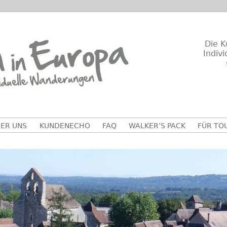
Die K
Indiv
ER UNS
KUNDENECHO
FAQ
WALKER’S PACK
FÜR TO