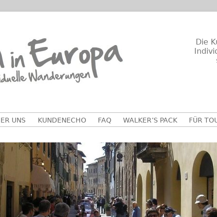
Die K
Indiv
ER UNS
KUNDENECHO
FAQ
WALKER’S PACK
FÜR TO