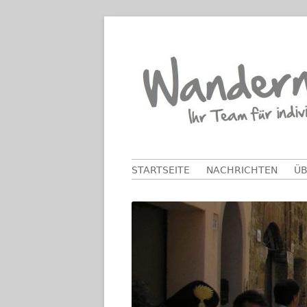
Springe
zum
Inhalt
Primäres
STARTSEITE
NACHRICHTEN
ÜB
Menü