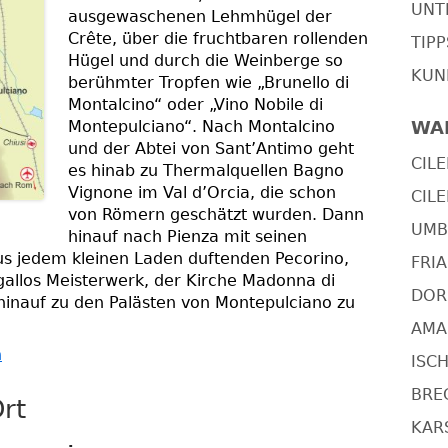
UNT
ausgewaschenen Lehmhügel der
Crête, über die fruchtbaren rollenden
TIP
Hügel und durch die Weinberge so
KUN
berühmter Tropfen wie „Brunello di
Montalcino“ oder „Vino Nobile di
Montepulciano“. Nach Montalcino
WA
und der Abtei von Sant’Antimo geht
CILE
es hinab zu Thermalquellen Bagno
Vignone im Val d’Orcia, die schon
CILE
von Römern geschätzt wurden. Dann
UMBR
hinauf nach Pienza mit seinen
s jedem kleinen Laden duftenden Pecorino,
FRIA
allos Meisterwerk, der Kirche Madonna di
DOR
 hinauf zu den Palästen von Montepulciano zu
AMAL
n
ISCH
BRE
rt
KARS