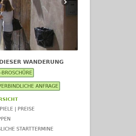
 DIESER WANDERUNG
upt-
F-BROSCHÜRE
itenleiste
ERBINDLICHE ANFRAGE
RSICHT
PIELE | PREISE
PPEN
LICHE STARTTERMINE