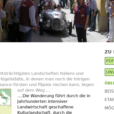
N
ZU
Ha
PD
Se
UNV
htsträchtigsten Landschaften Italiens und
ügelstädte, in denen man noch die Intrigen
ÜBE
ance-fürsten und Päpste riechen kann, liegen
auf dem Weg….
BEIS
….Die Wanderung führt durch die in
ETA
Jahrhunderten intensiver
Landwirtschaft geschaffene
MÖG
Kulturlandschaft, durch die