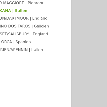
O MAGGIORE | Piemont
ANA | Italien
ON/DARTMOOR | England
ÑO DOS FAROS | Galicien
ET/SALISBURY | England
LORCA | Spanien
RIEN/APENNIN | Italien