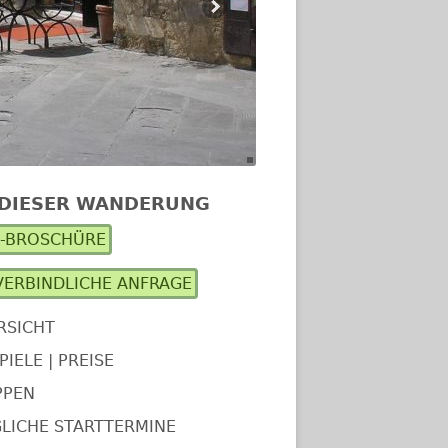
 DIESER WANDERUNG
upt-
F-BROSCHÜRE
itenleiste
ERBINDLICHE ANFRAGE
RSICHT
PIELE | PREISE
PPEN
LICHE STARTTERMINE