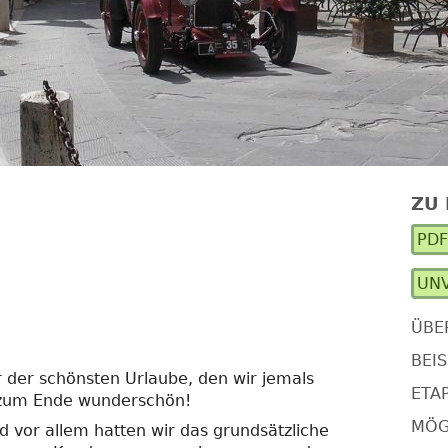
N
ZU
Ha
PD
Se
UNV
ÜBE
BEIS
der schönsten Urlaube, den wir jemals
ETA
 zum Ende wunderschön!
MÖG
nd vor allem hatten wir das grundsätzliche