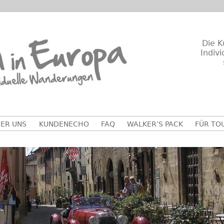
Die K
Indiv
ER UNS
KUNDENECHO
FAQ
WALKER’S PACK
FÜR TO