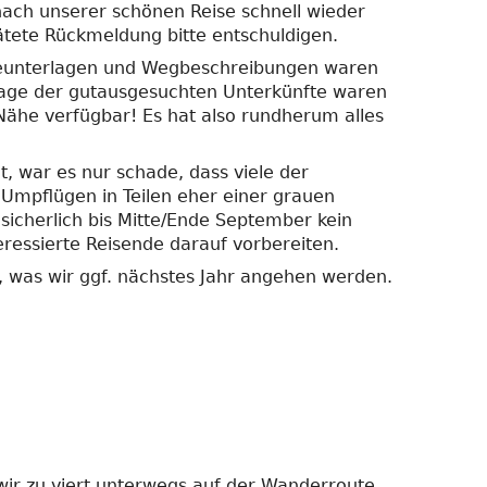
 nach unserer schönen Reise schnell wieder
pätete Rückmeldung bitte entschuldigen.
eiseunterlagen und Wegbeschreibungen waren
Lage der gutausgesuchten Unterkünfte waren
Nähe verfügbar! Es hat also rundherum alles
t, war es nur schade, dass viele der
 Umpflügen in Teilen eher einer grauen
 sicherlich bis Mitte/Ende September kein
eressierte Reisende darauf vorbereiten.
t, was wir ggf. nächstes Jahr angehen werden.
wir zu viert unterwegs auf der Wanderroute