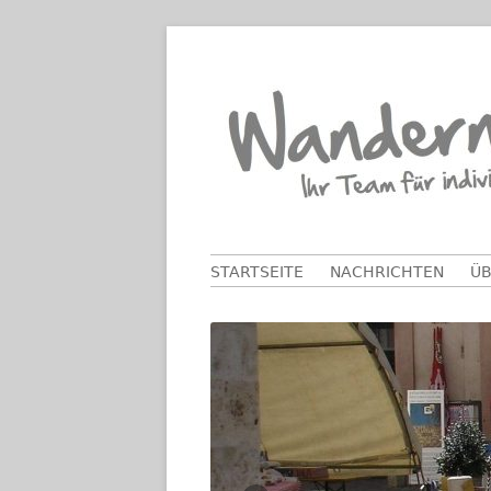
Springe
zum
Inhalt
Primäres
STARTSEITE
NACHRICHTEN
ÜB
Menü