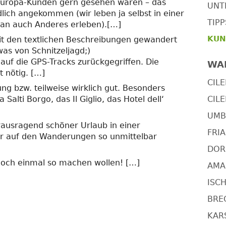
nEuropa-Kunden gern gesehen waren – das
UNT
dlich angekommen (wir leben ja selbst in einer
TIP
an auch Anderes erleben).
[…]
KUN
it den textlichen Beschreibungen gewandert
was von Schnitzeljagd;)
auf die GPS-Tracks zurückgegriffen. Die
WA
t nötig. […]
CILE
ng bzw. teilweise wirklich gut. Besonders
Salti Borgo, das Il Giglio, das Hotel dell‘
CILE
UMBR
erausragend schöner Urlaub in einer
FRIA
ir auf den Wanderungen so unmittelbar
DOR
 noch einmal so machen wollen! […]
AMAL
ISCH
BRE
KARS