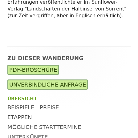
Erfahrungen veröffentlichte er im Sunflower-
Verlag "Landschaften der Halbinsel von Sorrent"
(zur Zeit vergriffen, aber in Englisch erhältlich).
ZU DIESER WANDERUNG
Haupt-
PDF-BROSCHÜRE
Seitenleiste
UNVERBINDLICHE ANFRAGE
ÜBERSICHT
BEISPIELE | PREISE
ETAPPEN
MÖGLICHE STARTTERMINE
UNTERKÜNFTE