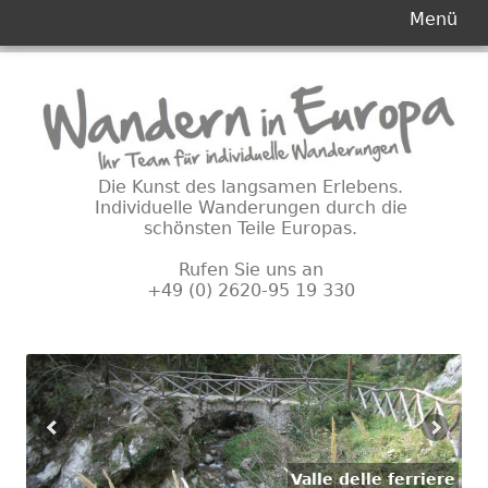
Primäres
Menü
Menü
Springe
zum
Inhalt
Die Kunst des langsamen Erlebens.
Individuelle Wanderungen durch die
schönsten Teile Europas.
Rufen Sie uns an
+49 (0) 2620-95 19 330
Valle delle ferriere