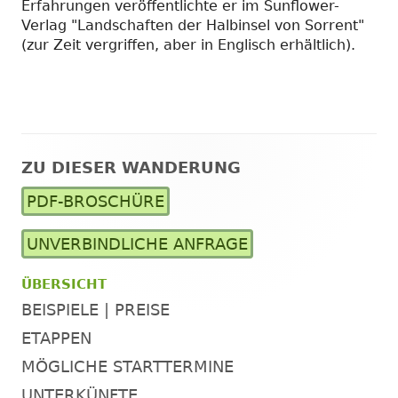
Erfahrungen veröffentlichte er im Sunflower-
Verlag "Landschaften der Halbinsel von Sorrent"
(zur Zeit vergriffen, aber in Englisch erhältlich).
ZU DIESER WANDERUNG
Haupt-
PDF-BROSCHÜRE
Seitenleiste
UNVERBINDLICHE ANFRAGE
ÜBERSICHT
BEISPIELE | PREISE
ETAPPEN
MÖGLICHE STARTTERMINE
UNTERKÜNFTE