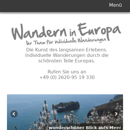
Primäres
Menü
Menü
Springe
zum
Inhalt
Die Kunst des langsamen Erlebens.
Individuelle Wanderungen durch die
schönsten Teile Europas.
Rufen Sie uns an
+49 (0) 2620-95 19 330
wunderschöner Blick aufs Meer