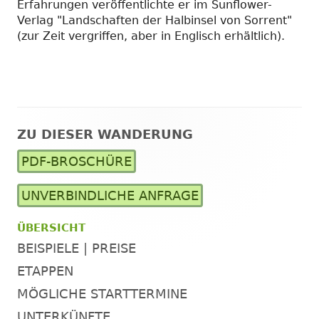
Erfahrungen veröffentlichte er im Sunflower-
Verlag "Landschaften der Halbinsel von Sorrent"
(zur Zeit vergriffen, aber in Englisch erhältlich).
ZU DIESER WANDERUNG
Haupt-
PDF-BROSCHÜRE
Seitenleiste
UNVERBINDLICHE ANFRAGE
ÜBERSICHT
BEISPIELE | PREISE
ETAPPEN
MÖGLICHE STARTTERMINE
UNTERKÜNFTE