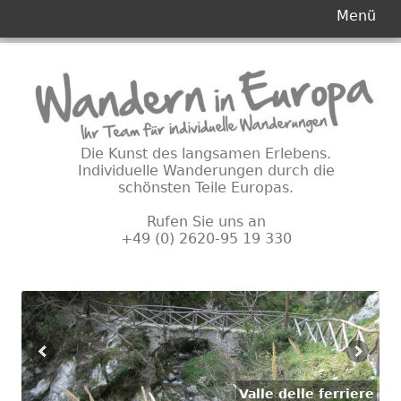
Primäres
Menü
Menü
Springe
zum
Inhalt
Die Kunst des langsamen Erlebens.
Individuelle Wanderungen durch die
schönsten Teile Europas.
Rufen Sie uns an
+49 (0) 2620-95 19 330
Valle delle ferriere